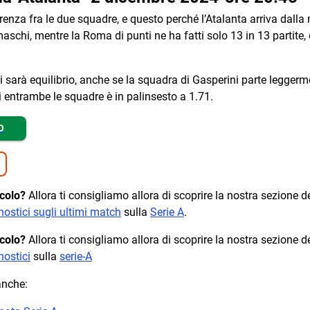
renza fra le due squadre, e questo perché l’Atalanta arriva dalla 
aschi, mentre la Roma di punti ne ha fatti solo 13 in 13 partite,
i sarà equilibrio, anche se la squadra di Gasperini parte leggerm
i entrambe le squadre è in palinsesto a 1.71.
O
icolo?
Allora ti consigliamo allora di scoprire la nostra sezione d
nostici sugli ultimi match
sulla
Serie A
.
icolo?
Allora ti consigliamo allora di scoprire la nostra sezione d
nostici
sulla
serie-A
anche: