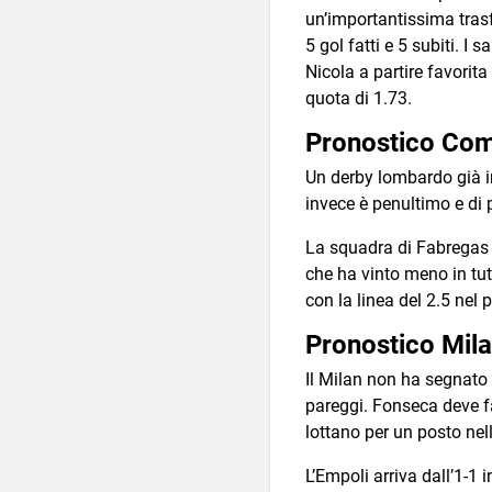
un’importantissima trasf
5 gol fatti e 5 subiti. I 
Nicola a partire favorit
quota di 1.73.
Pronostico Co
Un derby lombardo già im
invece è penultimo e di 
La squadra di Fabregas a
che ha vinto meno in tut
con la linea del 2.5 nel
Pronostico Mil
Il Milan non ha segnato 
pareggi. Fonseca deve fa
lottano per un posto ne
L’Empoli arriva dall’1-1 