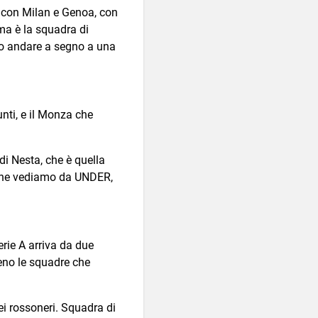
e con Milan e Genoa, con
, ma è la squadra di
ero andare a segno a una
nti, e il Monza che
di Nesta, che è quella
a che vediamo da UNDER,
erie A arriva da due
meno le squadre che
dei rossoneri. Squadra di