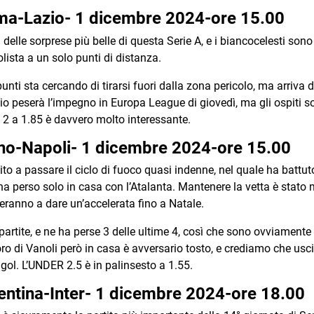
ma-Lazio- 1 dicembre 2024-ore 15.00
 delle sorprese più belle di questa Serie A, e i biancocelesti son
lista a un solo punti di distanza.
nti sta cercando di tirarsi fuori dalla zona pericolo, ma arriva d
zio peserà l’impegno in Europa League di giovedì, ma gli ospiti s
 2 a 1.85 è davvero molto interessante.
ino-Napoli- 1 dicembre 2024-ore 15.00
scito a passare il ciclo di fuoco quasi indenne, nel quale ha batt
 ha perso solo in casa con l’Atalanta. Mantenere la vetta è stato 
eranno a dare un’accelerata fino a Natale.
partite, e ne ha perse 3 delle ultime 4, così che sono ovviamente g
oro di Vanoli però in casa è avversario tosto, e crediamo che usc
ol. L’UNDER 2.5 è in palinsesto a 1.55.
entina-Inter- 1 dicembre 2024-ore 18.00