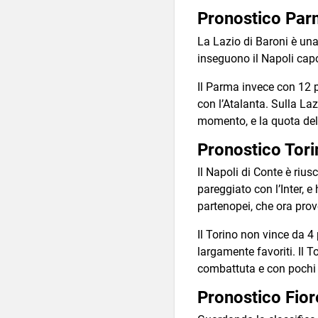
Pronostico Par
La Lazio di Baroni è una
inseguono il Napoli capo
Il Parma invece con 12 pu
con l’Atalanta. Sulla La
momento, e la quota del
Pronostico Tor
Il Napoli di Conte è riu
pareggiato con l’Inter, e
partenopei, che ora prov
Il Torino non vince da 4 
largamente favoriti. Il T
combattuta e con pochi g
Pronostico Fior