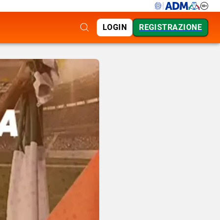
LOGIN
REGISTRAZIONE