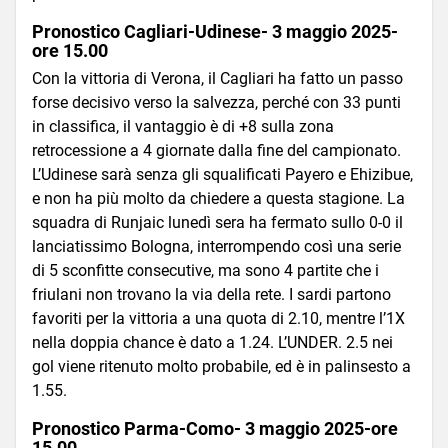
Pronostico Cagliari-Udinese- 3 maggio 2025-
ore 15.00
Con la vittoria di Verona, il Cagliari ha fatto un passo
forse decisivo verso la salvezza, perché con 33 punti
in classifica, il vantaggio è di +8 sulla zona
retrocessione a 4 giornate dalla fine del campionato.
L’Udinese sarà senza gli squalificati Payero e Ehizibue,
e non ha più molto da chiedere a questa stagione. La
squadra di Runjaic lunedì sera ha fermato sullo 0-0 il
lanciatissimo Bologna, interrompendo così una serie
di 5 sconfitte consecutive, ma sono 4 partite che i
friulani non trovano la via della rete. I sardi partono
favoriti per la vittoria a una quota di 2.10, mentre l’1X
nella doppia chance è dato a 1.24. L’UNDER. 2.5 nei
gol viene ritenuto molto probabile, ed è in palinsesto a
1.55.
Pronostico Parma-Como- 3 maggio 2025-ore
15.00