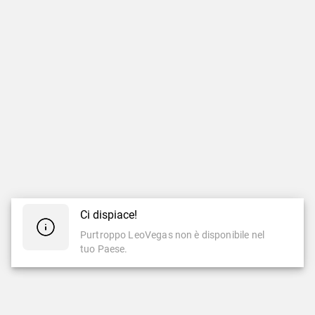
Ci dispiace!
Purtroppo LeoVegas non è disponibile nel
tuo Paese.