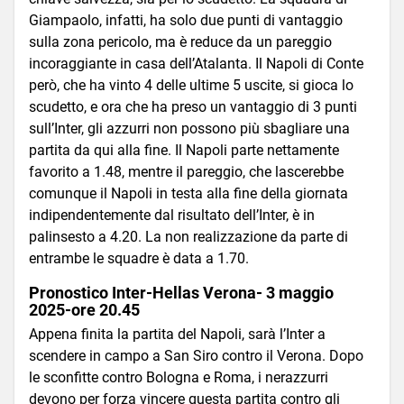
Giampaolo, infatti, ha solo due punti di vantaggio
sulla zona pericolo, ma è reduce da un pareggio
incoraggiante in casa dell’Atalanta. Il Napoli di Conte
però, che ha vinto 4 delle ultime 5 uscite, si gioca lo
scudetto, e ora che ha preso un vantaggio di 3 punti
sull’Inter, gli azzurri non possono più sbagliare una
partita da qui alla fine. Il Napoli parte nettamente
favorito a 1.48, mentre il pareggio, che lascerebbe
comunque il Napoli in testa alla fine della giornata
indipendentemente dal risultato dell’Inter, è in
palinsesto a 4.20. La non realizzazione da parte di
entrambe le squadre è data a 1.70.
Pronostico Inter-Hellas Verona- 3 maggio
2025-ore 20.45
Appena finita la partita del Napoli, sarà l’Inter a
scendere in campo a San Siro contro il Verona. Dopo
le sconfitte contro Bologna e Roma, i nerazzurri
devono per forza vincere questa partita contro gli