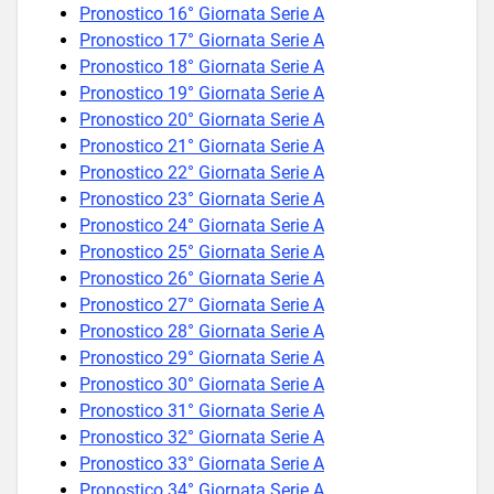
Pronostico 16° Giornata Serie A
Pronostico 17° Giornata Serie A
Pronostico 18° Giornata Serie A
Pronostico 19° Giornata Serie A
Pronostico 20° Giornata Serie A
Pronostico 21° Giornata Serie A
Pronostico 22° Giornata Serie A
Pronostico 23° Giornata Serie A
Pronostico 24° Giornata Serie A
Pronostico 25° Giornata Serie A
Pronostico 26° Giornata Serie A
Pronostico 27° Giornata Serie A
Pronostico 28° Giornata Serie A
Pronostico 29° Giornata Serie A
Pronostico 30° Giornata Serie A
Pronostico 31° Giornata Serie A
Pronostico 32° Giornata Serie A
Pronostico 33° Giornata Serie A
Pronostico 34° Giornata Serie A