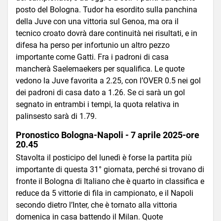
posto del Bologna. Tudor ha esordito sulla panchina
della Juve con una vittoria sul Genoa, ma ora il
tecnico croato dovrà dare continuità nei risultati, e in
difesa ha perso per infortunio un altro pezzo
importante come Gatti. Fra i padroni di casa
mancherà Saelemaekers per squalifica. Le quote
vedono la Juve favorita a 2.25, con l’OVER 0.5 nei gol
dei padroni di casa dato a 1.26. Se ci sarà un gol
segnato in entrambi i tempi, la quota relativa in
palinsesto sarà di 1.79.
Pronostico Bologna-Napoli - 7 aprile 2025-ore
20.45
Stavolta il posticipo del lunedì è forse la partita più
importante di questa 31° giornata, perché si trovano di
fronte il Bologna di Italiano che è quarto in classifica e
reduce da 5 vittorie di fila in campionato, e il Napoli
secondo dietro l’Inter, che è tornato alla vittoria
domenica in casa battendo il Milan. Quote