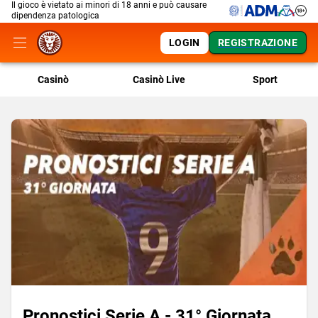
Il gioco è vietato ai minori di 18 anni e può causare
dipendenza patologica
LOGIN
REGISTRAZIONE
Casinò
Casinò Live
Sport
Pronostici Serie A - 31° Giornata