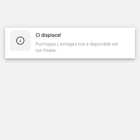
Ci dispiace!
Purtroppo LeoVegas non è disponibile nel
tuo Paese.
CASINÒ
CASINÒ LIVE
Casinò
Casinò Live
Slot Famose
Nuovi Giochi Live