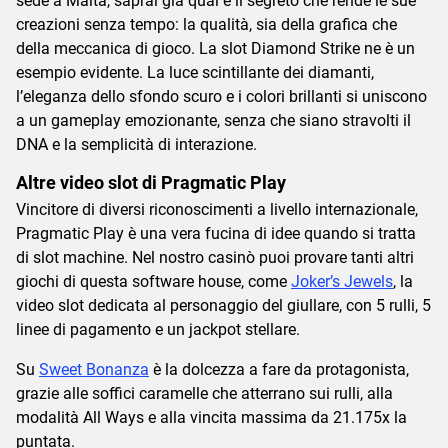
sede a Malta, saprai già qual è il segreto che rende le sue
creazioni senza tempo: la qualità, sia della grafica che
della meccanica di gioco. La slot Diamond Strike ne è un
esempio evidente. La luce scintillante dei diamanti,
l’eleganza dello sfondo scuro e i colori brillanti si uniscono
a un gameplay emozionante, senza che siano stravolti il
DNA e la semplicità di interazione.
Altre video slot di Pragmatic Play
Vincitore di diversi riconoscimenti a livello internazionale,
Pragmatic Play è una vera fucina di idee quando si tratta
di slot machine. Nel nostro casinò puoi provare tanti altri
giochi di questa software house, come
Joker’s Jewels
, la
video slot dedicata al personaggio del giullare, con 5 rulli, 5
linee di pagamento e un jackpot stellare.
Su
Sweet Bonanza
è la dolcezza a fare da protagonista,
grazie alle soffici caramelle che atterrano sui rulli, alla
modalità All Ways e alla vincita massima da 21.175x la
puntata.