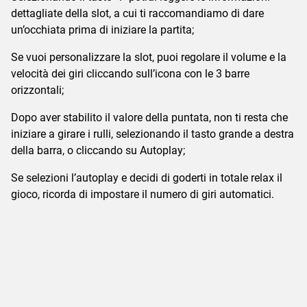
dettagliate della slot, a cui ti raccomandiamo di dare
un’occhiata prima di iniziare la partita;
Se vuoi personalizzare la slot, puoi regolare il volume e la
velocità dei giri cliccando sull’icona con le 3 barre
orizzontali;
Dopo aver stabilito il valore della puntata, non ti resta che
iniziare a girare i rulli, selezionando il tasto grande a destra
della barra, o cliccando su Autoplay;
Se selezioni l’autoplay e decidi di goderti in totale relax il
gioco, ricorda di impostare il numero di giri automatici.