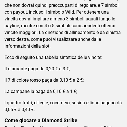
che non dovrai quindi preoccuparti di regolare, e 7 simboli
con payout, incluso il simbolo Wild. Per ottenere una
vincita dovrai impilare almeno 3 simboli uguali lungo le
payline, mentre con 4 o 5 simboli corrispondenti otterrai
vincite maggiori. La direzione di allineamento è da sinistra
verso destra, come puoi visualizzare anche dalle
informazioni della slot.
Ecco di seguito una tabella sintetica delle vincite:
Il diamante paga da 0,20 € a 3 €;
Il 7 di colore rosso paga da 0,10 € a 2 €;
La campanella paga da 0,10 € a 1 €;
I quattro frutti, ciliegie, cocomero, susina e lione pagano da
0,05 € a 0,40 €.
Come giocare a Diamond Strike