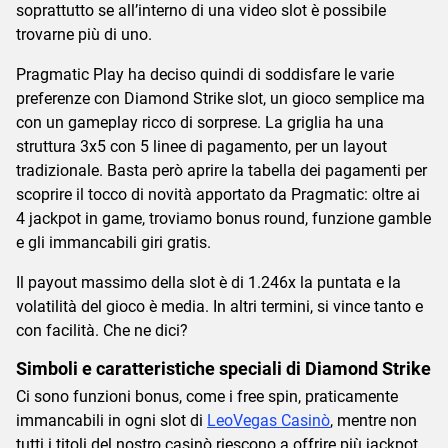
soprattutto se all’interno di una video slot è possibile
trovarne più di uno.
Pragmatic Play ha deciso quindi di soddisfare le varie
preferenze con Diamond Strike slot, un gioco semplice ma
con un gameplay ricco di sorprese. La griglia ha una
struttura 3x5 con 5 linee di pagamento, per un layout
tradizionale. Basta però aprire la tabella dei pagamenti per
scoprire il tocco di novità apportato da Pragmatic: oltre ai
4 jackpot in game, troviamo bonus round, funzione gamble
e gli immancabili giri gratis.
Il payout massimo della slot è di 1.246x la puntata e la
volatilità del gioco è media. In altri termini, si vince tanto e
con facilità. Che ne dici?
Simboli e caratteristiche speciali di Diamond Strike
Ci sono funzioni bonus, come i free spin, praticamente
immancabili in ogni slot di
LeoVegas Casinò
, mentre non
tutti i titoli del nostro casinò riescono a offrire più jackpot