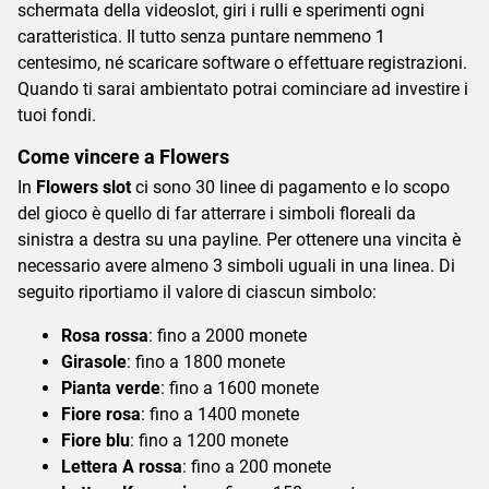
schermata della videoslot, giri i rulli e sperimenti ogni
caratteristica. Il tutto senza puntare nemmeno 1
centesimo, né scaricare software o effettuare registrazioni.
Quando ti sarai ambientato potrai cominciare ad investire i
tuoi fondi.
Come vincere a Flowers
In
Flowers slot
ci sono 30 linee di pagamento e lo scopo
del gioco è quello di far atterrare i simboli floreali da
sinistra a destra su una payline. Per ottenere una vincita è
necessario avere almeno 3 simboli uguali in una linea. Di
seguito riportiamo il valore di ciascun simbolo:
Rosa rossa
: fino a 2000 monete
Girasole
: fino a 1800 monete
Pianta verde
: fino a 1600 monete
Fiore rosa
: fino a 1400 monete
Fiore blu
: fino a 1200 monete
Lettera A rossa
: fino a 200 monete