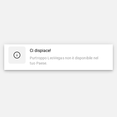
Ci dispiace!
Purtroppo LeoVegas non è disponibile nel
tuo Paese.