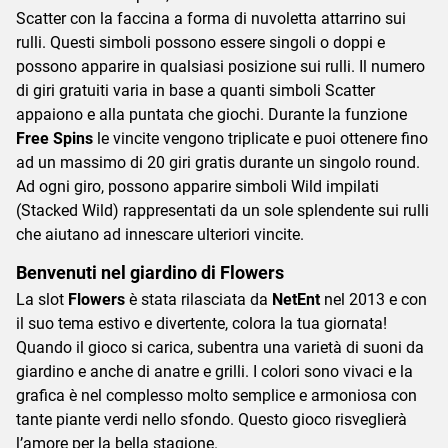
Scatter con la faccina a forma di nuvoletta attarrino sui
rulli. Questi simboli possono essere singoli o doppi e
possono apparire in qualsiasi posizione sui rulli. Il numero
di giri gratuiti varia in base a quanti simboli Scatter
appaiono e alla puntata che giochi. Durante la funzione
Free Spins
le vincite vengono triplicate e puoi ottenere fino
ad un massimo di 20 giri gratis durante un singolo round.
Ad ogni giro, possono apparire simboli Wild impilati
(Stacked Wild) rappresentati da un sole splendente sui rulli
che aiutano ad innescare ulteriori vincite.
Benvenuti nel giardino di Flowers
La slot
Flowers
è stata rilasciata da
NetEnt
nel 2013 e con
il suo tema estivo e divertente, colora la tua giornata!
Quando il gioco si carica, subentra una varietà di suoni da
giardino e anche di anatre e grilli. I colori sono vivaci e la
grafica è nel complesso molto semplice e armoniosa con
tante piante verdi nello sfondo. Questo gioco risveglierà
l’amore per la bella stagione.