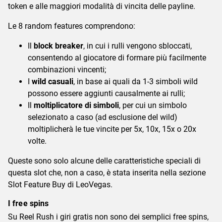
token e alle maggiori modalità di vincita delle payline.
Le 8 random features comprendono:
Il
block breaker
, in cui i rulli vengono sbloccati,
consentendo al giocatore di formare più facilmente
combinazioni vincenti;
I
wild casuali
, in base ai quali da 1-3 simboli wild
possono essere aggiunti causalmente ai rulli;
Il
moltiplicatore di simboli
, per cui un simbolo
selezionato a caso (ad esclusione del wild)
moltiplicherà le tue vincite per 5x, 10x, 15x o 20x
volte.
Queste sono solo alcune delle caratteristiche speciali di
questa slot che, non a caso, è stata inserita nella sezione
Slot Feature Buy di LeoVegas.
I free spins
Su Reel Rush i giri gratis non sono dei semplici free spins,