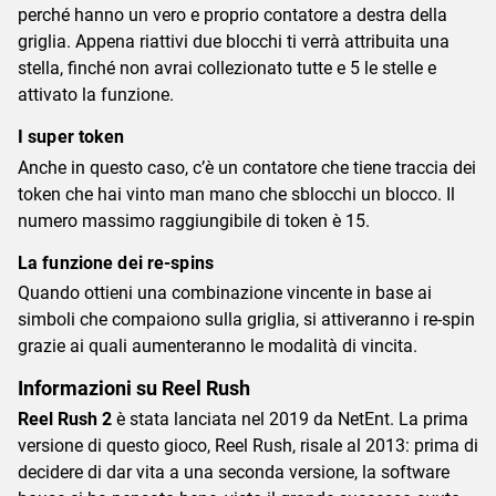
perché hanno un vero e proprio contatore a destra della
griglia. Appena riattivi due blocchi ti verrà attribuita una
stella, finché non avrai collezionato tutte e 5 le stelle e
attivato la funzione.
I super token
Anche in questo caso, c’è un contatore che tiene traccia dei
token che hai vinto man mano che sblocchi un blocco. Il
numero massimo raggiungibile di token è 15.
La funzione dei re-spins
Quando ottieni una combinazione vincente in base ai
simboli che compaiono sulla griglia, si attiveranno i re-spin
grazie ai quali aumenteranno le modalità di vincita.
Informazioni su Reel Rush
Reel Rush 2
è stata lanciata nel 2019 da NetEnt. La prima
versione di questo gioco, Reel Rush, risale al 2013: prima di
decidere di dar vita a una seconda versione, la software