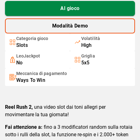
Al gioco
Modalità Demo
Categoria gioco
Volatilità
Slots
High
LeoJackpot
Griglia
No
5x5
Meccanica di pagamento
Ways To Win
Reel Rush 2,
una video slot dai toni allegri per
movimentare la tua giornata!
Fai attenzione a:
fino a 3 modificatori random sulla rotaia
sotto i rulli della slot, la funzione re-spin e i 2.000+ token