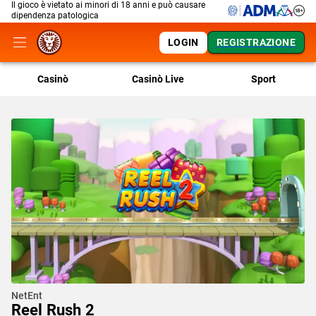
Il gioco è vietato ai minori di 18 anni e può causare
dipendenza patologica
LOGIN
REGISTRAZIONE
Casinò
Casinò Live
Sport
NetEnt
Reel Rush 2