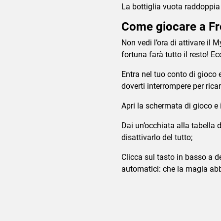
La bottiglia vuota raddoppia 
Come giocare a Fr
Non vedi l’ora di attivare il
fortuna farà tutto il resto! 
Entra nel tuo conto di gioco e
doverti interrompere per ricar
Apri la schermata di gioco e
Dai un’occhiata alla tabella 
disattivarlo del tutto;
Clicca sul tasto in basso a de
automatici: che la magia abb