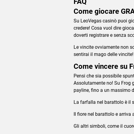
FAQ
Come giocare GRAT
Su LeoVegas casinò puoi gioca
credere! Cosa vuol dire giocar
doverti registrare e senza
Le vincite ovviamente non so
sentirai il mago delle vincite!
Come vincere su F
Pensi che sia possibile spunt
Assolutamente no! Su Frog g
payline, fino a un massimo 
La farfalla nel barattolo è i
Il fiore nel barattolo e arriva
Gli altri simboli, come il cu