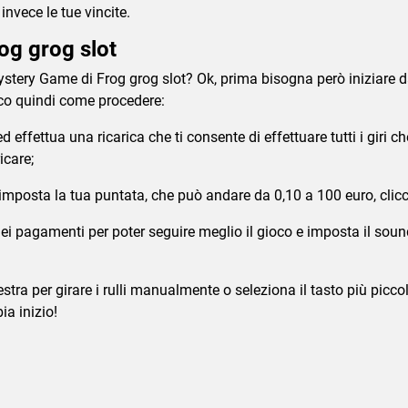
invece le tue vincite.
og grog slot
 Mystery Game di Frog grog slot? Ok, prima bisogna però iniziare d
Ecco quindi come procedere:
d effettua una ricarica che ti consente di effettuare tutti i giri c
icare;
 imposta la tua puntata, che può andare da 0,10 a 100 euro, clicc
dei pagamenti per poter seguire meglio il gioco e imposta il soun
stra per girare i rulli manualmente o seleziona il tasto più piccolo
ia inizio!