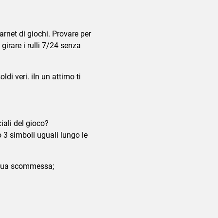
arnet di giochi. Provare per
 girare i rulli 7/24 senza
i veri. iIn un attimo ti
iali del gioco?
3 simboli uguali lungo le
la tua scommessa;