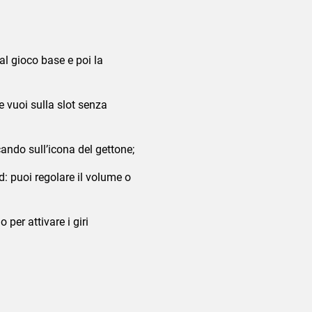
al gioco base e poi la
he vuoi sulla slot senza
ando sull’icona del gettone;
d: puoi regolare il volume o
 per attivare i giri