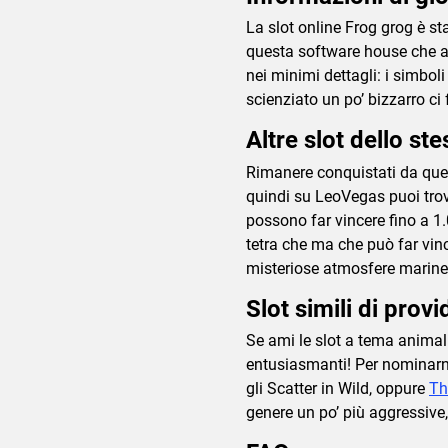
La slot online Frog grog è st
questa software house che am
nei minimi dettagli: i simbol
scienziato un po’ bizzarro ci 
Altre slot dello st
Rimanere conquistati da quest
quindi su LeoVegas puoi trov
possono far vincere fino a 
tetra che ma che può far vinc
misteriose atmosfere marin
Slot simili di provi
Se ami le slot a tema animali,
entusiasmanti! Per nominarn
gli Scatter in Wild, oppure
Th
genere un po’ più aggressive