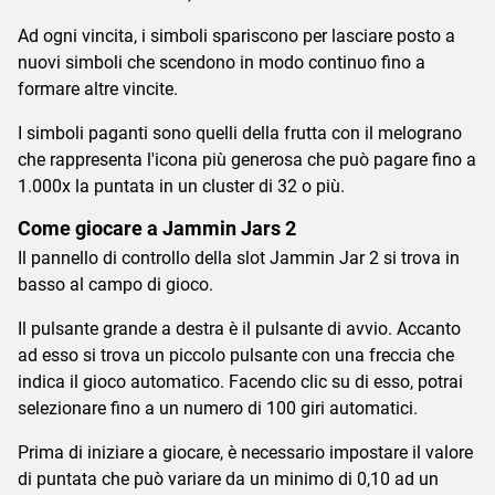
Ad ogni vincita, i simboli spariscono per lasciare posto a
nuovi simboli che scendono in modo continuo fino a
formare altre vincite.
I simboli paganti sono quelli della frutta con il melograno
che rappresenta l'icona più generosa che può pagare fino a
1.000x la puntata in un cluster di 32 o più.
Come giocare a Jammin Jars 2
Il pannello di controllo della slot Jammin Jar 2 si trova in
basso al campo di gioco.
Il pulsante grande a destra è il pulsante di avvio. Accanto
ad esso si trova un piccolo pulsante con una freccia che
indica il gioco automatico. Facendo clic su di esso, potrai
selezionare fino a un numero di 100 giri automatici.
Prima di iniziare a giocare, è necessario impostare il valore
di puntata che può variare da un minimo di 0,10 ad un