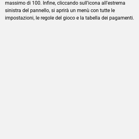
massimo di 100. Infine, cliccando sull'icona all'estrema
sinistra del pannello, si aprirà un menù con tutte le
impostazioni, le regole del gioco e la tabella dei pagamenti.