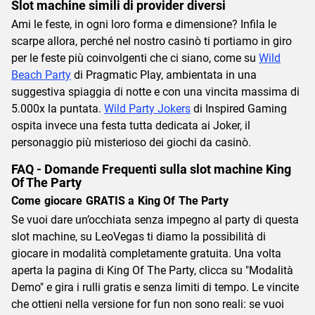
Slot machine simili di provider diversi
Ami le feste, in ogni loro forma e dimensione? Infila le
scarpe allora, perché nel nostro casinò ti portiamo in giro
per le feste più coinvolgenti che ci siano, come su
Wild
Beach Party
di Pragmatic Play, ambientata in una
suggestiva spiaggia di notte e con una vincita massima di
5.000x la puntata.
Wild Party Jokers
di Inspired Gaming
ospita invece una festa tutta dedicata ai Joker, il
personaggio più misterioso dei giochi da casinò.
FAQ - Domande Frequenti sulla slot machine King
Of The Party
Come giocare GRATIS a King Of The Party
Se vuoi dare un’occhiata senza impegno al party di questa
slot machine, su LeoVegas ti diamo la possibilità di
giocare in modalità completamente gratuita. Una volta
aperta la pagina di King Of The Party, clicca su "Modalità
Demo" e gira i rulli gratis e senza limiti di tempo. Le vincite
che ottieni nella versione for fun non sono reali: se vuoi