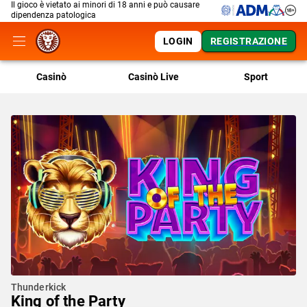
Il gioco è vietato ai minori di 18 anni e può causare
dipendenza patologica
LOGIN
REGISTRAZIONE
Casinò
Casinò Live
Sport
Thunderkick
King of the Party