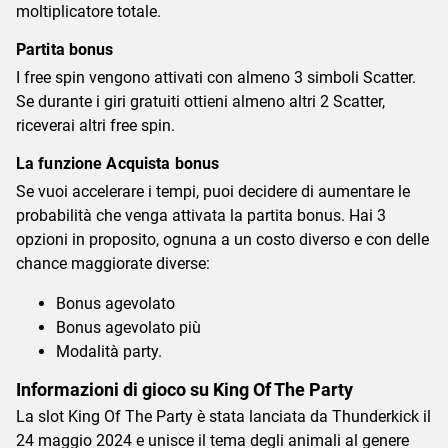
moltiplicatore totale.
Partita bonus
I free spin vengono attivati con almeno 3 simboli Scatter.
Se durante i giri gratuiti ottieni almeno altri 2 Scatter,
riceverai altri free spin.
La funzione Acquista bonus
Se vuoi accelerare i tempi, puoi decidere di aumentare le
probabilità che venga attivata la partita bonus. Hai 3
opzioni in proposito, ognuna a un costo diverso e con delle
chance maggiorate diverse:
Bonus agevolato
Bonus agevolato più
Modalità party.
Informazioni di gioco su King Of The Party
La slot King Of The Party è stata lanciata da Thunderkick il
24 maggio 2024 e unisce il tema degli animali al genere