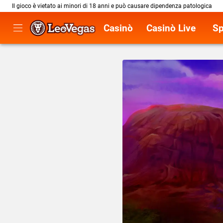
Il gioco è vietato ai minori di 18 anni e può causare dipendenza patologica
Casinò
Casinò Live
Sp