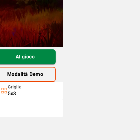
Al gioco
Modalità Demo
Griglia
5x3