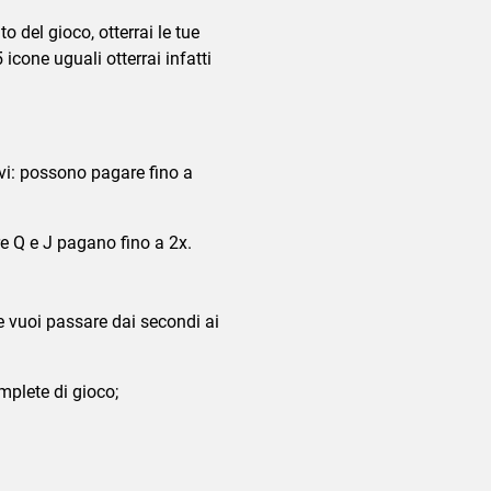
 del gioco, otterrai le tue
icone uguali otterrai infatti
tivi: possono pagare fino a
re Q e J pagano fino a 2x.
se vuoi passare dai secondi ai
omplete di gioco;