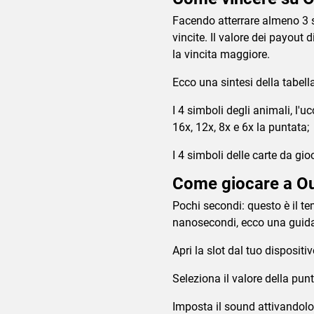
Facendo atterrare almeno 3 si
vincite. Il valore dei payout
la vincita maggiore.
Ecco una sintesi della tabel
I 4 simboli degli animali, l'u
16x, 12x, 8x e 6x la puntata;
I 4 simboli delle carte da g
Come giocare a Ou
Pochi secondi: questo è il te
nanosecondi, ecco una guida 
Apri la slot dal tuo dispositi
Seleziona il valore della pun
Imposta il sound attivandolo 