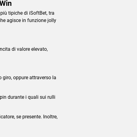
 Win
più tipiche di iSoftBet, tra
che agisce in funzione jolly
ncita di valore elevato,
 giro, oppure attraverso la
n durante i quali sui rulli
catore, se presente. Inoltre,