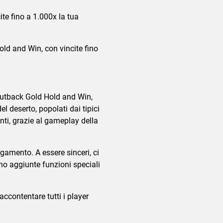
te fino a 1.000x la tua
old and Win, con vincite fino
 Outback Gold Hold and Win,
l deserto, popolati dai tipici
enti, grazie al gameplay della
agamento. A essere sinceri, ci
ono aggiunte funzioni speciali
accontentare tutti i player