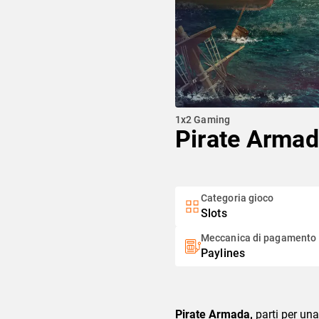
1x2 Gaming
Pirate Arma
Categoria gioco
Slots
Meccanica di pagamento
Paylines
Pirate Armada,
parti per una