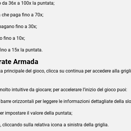
 da 36x a 100x la puntata;
ta che paga fino a 70x;
pagano fino a 30x;
o fino a 10x;
fino a 15x la puntata.
irate Armada
 principale del gioco, clicca su continua per accedere alla grigli
lto intuitive da giocare; per accelerare l’inizio del gioco puoi:
 barre orizzontali per leggere le informazioni dettagliate della slo
er impostare il valore della puntata;
cliccando sulla relativa icona a sinistra della griglia.