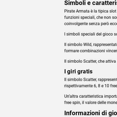
Simboli e caratteri
Pirate Armata è la tipica slot
funzioni speciali, che non s
coinvolgente senza però ecc
I simboli speciali del gioco 
Il simbolo Wild, rappresentato 
formare combinazioni vincen
Il simbolo Scatter, che attiva 
I giri gratis
Il simbolo Scatter, rappresent
rispettivamente 6, 8 e 10 free
Un’altra caratteristica impor
free spin, il valore delle mon
Informazioni di gi