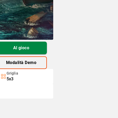
Al gioco
Modalità Demo
Griglia
5x3