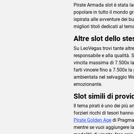
Pirate Armada slot è stata l
popolare in tutto il mondo gr
ispirata alle avventure dei bu
migliori titoli dedicati al tem
Altre slot dello st
Su LeoVegas trovi tante altre
responsabile e alla qualità.
vincita massima di 7.500x la 
farti vincere fino a 7.500x la
ambientata nel selvaggio Wes
emozionante.
Slot simili di provi
Il tema pirati è uno dei più 
forzieri ricchi di tesori han
Pirate Golden Age
di Pragmat
mentre se vuoi aggiungere 