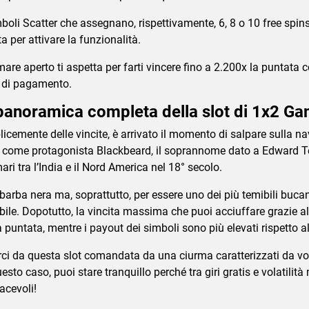
mboli Scatter che assegnano, rispettivamente, 6, 8 o 10 free spi
ta per attivare la funzionalità.
mare aperto ti aspetta per farti vincere fino a 2.200x la puntata 
e di pagamento.
 panoramica completa della slot di 1x2 G
licemente delle vincite, è arrivato il momento di salpare sulla n
come protagonista Blackbeard, il soprannome dato a Edward Te
ri tra l’India e il Nord America nel 18° secolo.
arba nera ma, soprattutto, per essere uno dei più temibili bucani
ribile. Dopotutto, la vincita massima che puoi acciuffare grazie 
 puntata, mentre i payout dei simboli sono più elevati rispetto a
ci da questa slot comandata da una ciurma caratterizzati da vo
to caso, puoi stare tranquillo perché tra giri gratis e volatilità
acevoli!