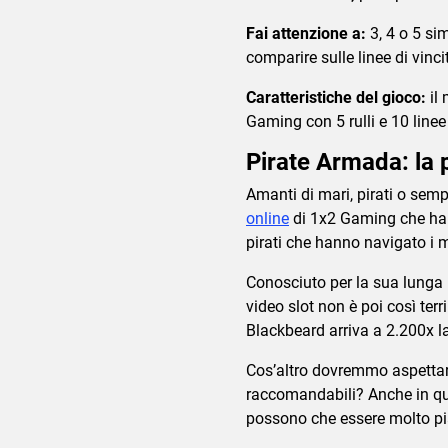
Fai attenzione a:
3, 4 o 5 si
comparire sulle linee di vinci
Caratteristiche del gioco:
il 
Gaming con 5 rulli e 10 line
Pirate Armada: la
Amanti di mari, pirati o semp
online
di 1x2 Gaming che ha 
pirati che hanno navigato i ma
Conosciuto per la sua lunga b
video slot non è poi così ter
Blackbeard arriva a 2.200x la
Cos’altro dovremmo aspettar
raccomandabili? Anche in ques
possono che essere molto pi