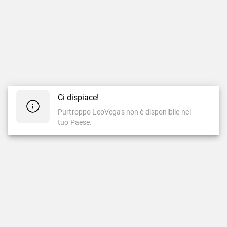
Ci dispiace!
Purtroppo LeoVegas non è disponibile nel
tuo Paese.