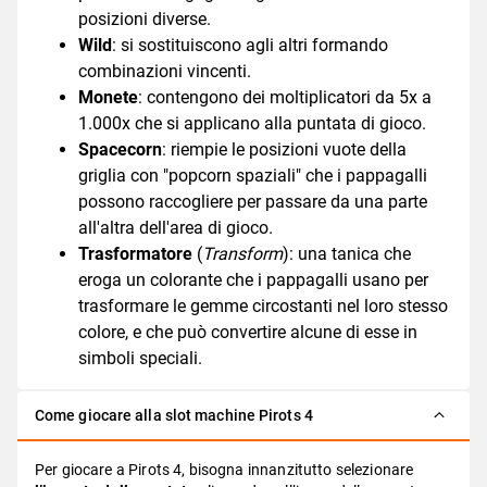
posizioni diverse.
Wild
: si sostituiscono agli altri formando
combinazioni vincenti.
Monete
: contengono dei moltiplicatori da 5x a
1.000x che si applicano alla puntata di gioco.
Spacecorn
: riempie le posizioni vuote della
griglia con "popcorn spaziali" che i pappagalli
possono raccogliere per passare da una parte
all'altra dell'area di gioco.
Trasformatore
(
Transform
): una tanica che
eroga un colorante che i pappagalli usano per
trasformare le gemme circostanti nel loro stesso
colore, e che può convertire alcune di esse in
simboli speciali.
Come giocare alla slot machine Pirots 4
Per giocare a Pirots 4, bisogna innanzitutto selezionare