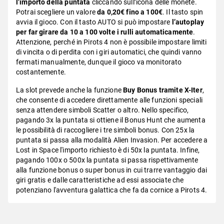
l’importo della puntata
cliccando sull’icona delle monete.
Potrai scegliere un valore
da 0,20€ fino a 100€
. Il tasto spin
avvia il gioco. Con il tasto AUTO si può impostare
l’autoplay
per far girare da 10 a 100 volte i rulli automaticamente
.
Attenzione, perché in Pirots 4 non è possibile impostare limiti
di vincita o di perdita con i giri automatici, che quindi vanno
fermati manualmente, dunque il gioco va monitorato
costantemente.
La slot prevede anche la funzione
Buy Bonus tramite X-Iter
,
che consente di accedere direttamente alle funzioni speciali
senza attendere simboli Scatter o altro. Nello specifico,
pagando 3x la puntata si ottiene il Bonus Hunt che aumenta
le possibilità di raccogliere i tre simboli bonus. Con 25x la
puntata si passa alla modalità Alien Invasion. Per accedere a
Lost in Space l'importo richiesto è di 50x la puntata. Infine,
pagando 100x o 500x la puntata si passa rispettivamente
alla funzione bonus o super bonus in cui trarre vantaggio dai
giri gratis e dalle caratteristiche ad essi associate che
potenziano l'avventura galattica che fa da cornice a Pirots 4.