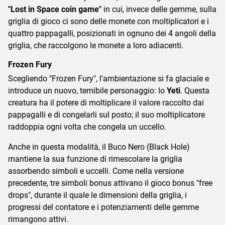
"Lost in Space coin game"
in cui, invece delle gemme, sulla
griglia di gioco ci sono delle monete con moltiplicatori e i
quattro pappagalli, posizionati in ognuno dei 4 angoli della
griglia, che raccolgono le monete a loro adiacenti.
Frozen Fury
Scegliendo "Frozen Fury", l'ambientazione si fa glaciale e
introduce un nuovo, temibile personaggio: lo
Yeti
. Questa
creatura ha il potere di moltiplicare il valore raccolto dai
pappagalli e di congelarli sul posto; il suo moltiplicatore
raddoppia ogni volta che congela un uccello.
Anche in questa modalità, il Buco Nero (Black Hole)
mantiene la sua funzione di rimescolare la griglia
assorbendo simboli e uccelli. Come nella versione
precedente, tre simboli bonus attivano il gioco bonus "free
drops", durante il quale le dimensioni della griglia, i
progressi del contatore e i potenziamenti delle gemme
rimangono attivi.