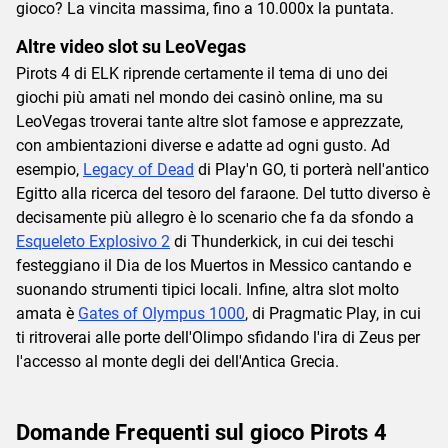
gioco? La vincita massima, fino a 10.000x la puntata.
Altre video slot su LeoVegas
Pirots 4 di ELK riprende certamente il tema di uno dei
giochi più amati nel mondo dei casinò online, ma su
LeoVegas troverai tante altre slot famose e apprezzate,
con ambientazioni diverse e adatte ad ogni gusto. Ad
esempio,
Legacy of Dead
di Play'n GO, ti porterà nell'antico
Egitto alla ricerca del tesoro del faraone. Del tutto diverso è
decisamente più allegro è lo scenario che fa da sfondo a
Esqueleto Explosivo 2
di Thunderkick, in cui dei teschi
festeggiano il Dia de los Muertos in Messico cantando e
suonando strumenti tipici locali. Infine, altra slot molto
amata è
Gates of Olympus 1000
, di Pragmatic Play, in cui
ti ritroverai alle porte dell'Olimpo sfidando l'ira di Zeus per
l'accesso al monte degli dei dell'Antica Grecia.
Domande Frequenti sul gioco Pirots 4