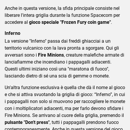
Anche in questa versione, la sfida principale consiste nel
liberare l'intera griglia durante la funzione Spacecorn per
accedere al
gioco speciale "Frozen Fury coin game"
.
Inferno
La versione "Inferno" passa dai freddi ghiacciai a un
territorio vulcanico con la lava pronta a sgorgare. Qui gli
avversari sono i
Fire Minions
, creature malefiche armate di
lanciafiamme che incendiano i pappagalli adiacenti.
Questi ultimi iniziano così una "maratona di fuoco",
lasciando dietro di sé una scia di gemme o monete.
Un'altra funzione esclusiva è quella che dà il nome al gioco
e che si attiva svuotando la griglia di gioco: “Inferno”, in cui
i pappagalli non solo si muovono per raccogliere le monete
con i moltiplicatori adiacenti, ma per farlo devono sfidare i
Fire Minions. Se arrivano al cuore della griglia, premendo il
pulsante "Don't press"
, tutti i pappagalli prendono fuoco
contemporaneamente. Anche in questa versione del gioco