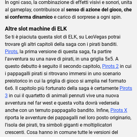
In ogni caso, la combinazione di effetti visivi e sonori, unita
al gameplay, contribuisce al
senso di azione del gioco, che
si conferma dinamico
e carico di sorprese a ogni spin.
Altre slot machine di ELK
Se ti è piaciuta questa slot di ELK, su LeoVegas potrai
trovare gli altri capitoli della saga con i pirati banditi.
Pirots
, la prima versione di questa saga, fa partire
l'avventura su una nave di pirati, in una griglia 5x5. A
questo debutto è seguito il secondo capitolo,
Pirots 2
in cui
i pappagalli pirati si ritrovano immersi in uno scenario
preistorico in cui la griglia di gioco si amplia nel formato
6x6. Il capitolo più fortunato della saga è certamente
Pirots
3
in cui il quartetto di animali pennuti vive una nuova
avventura nel far west e questa volta dovrà vedersela
anche con un temuto pappagallo bandito. Infine,
Pirots X
riporta le avventure dei pappagalli nel loro posto originario,
l'isola dei pirati, tra simboli giganti e moltiplicatori
crescenti. Cosa hanno in comune tutte le versioni del