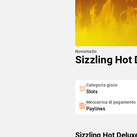
Novomatic
Sizzling Hot
Categoria gioco
Slots
Meccanica di pagamento
Paylines
Sizzling Hot Deluxe