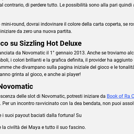
 al contrario, di perdere tutto. Le possibilità sono alla pari quindi
 mini-round, dovrai indovinare il colore della carta coperta, se ro
 iniziare da zero una nuova partita.
oco su Sizzling Hot Deluxe
lanciata da Novomatic il 1° gennaio 2013. Anche se troviamo alcun
oli, i colori brillanti e la grafica definita, il provider ha aggiunt
amme che divampano sulla pagina iniziale del gioco e le tonalità
danno grinta al gioco, e anche ai player!
i Novomatic
scenza delle slot di Novomatic, potresti iniziare da
Book of Ra C
o. Per un incontro ravvicinato con la dea bendata, non puoi asso
 i suoi payout baciati dalla fortuna! Su
la civiltà dei Maya e tutto il suo fascino.