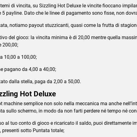
temi di vincita, su Sizzling Hot Deluxe le vincite fioccano impil
le 5 payline. Dato che le linee di pagamento sono fisse, non dovra
tata, notiamo payout stuzzicanti, quasi come la frutta di stagione c
ativo del gioco: la vincita minima è di 20,00 mentre quella massi
e 200,00;
a 10,00 a 100,00;
one pagano da 4,00 a 40,00;
tato dalla stella, paga da 2,00 a 50,00.
zzling Hot Deluxe
ot machine semplice non solo nella meccanica ma anche nell’inter
ista sullo schermo, in modo da non farti perdere né tempo né co
o al tuo conto di gioco e ricaricato il saldo, puoi direttamente im
, presenti sotto Puntata totale;