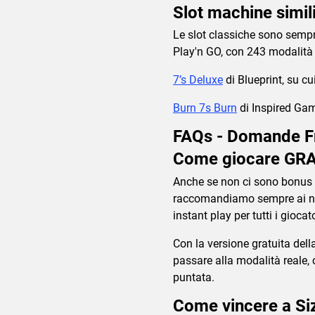
Slot machine simili
Le slot classiche sono sempre
Play'n GO, con 243 modalità 
7’s Deluxe
di Blueprint, su cu
Burn 7s Burn
di Inspired Gam
FAQs - Domande Fre
Come giocare GRAT
Anche se non ci sono bonus r
raccomandiamo sempre ai nost
instant play per tutti i giocat
Con la versione gratuita della 
passare alla modalità reale, c
puntata.
Come vincere a Si