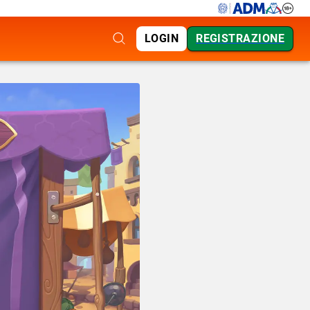
LOGIN
REGISTRAZIONE