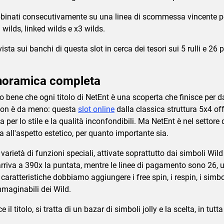
binati consecutivamente su una linea di scommessa vincente per
 wilds, linked wilds e x3 wilds.
ista sui banchi di questa slot in cerca dei tesori sui 5 rulli e 26 p
anoramica completa
o bene che ogni titolo di NetEnt è una scoperta che finisce per 
non è da meno: questa
slot online
dalla classica struttura 5x4 off
 per lo stile e la qualità inconfondibili. Ma NetEnt è nel settore
a all'aspetto estetico, per quanto importante sia.
varietà di funzioni speciali, attivate soprattutto dai simboli Wild
arriva a 390x la puntata, mentre le linee di pagamento sono 26
 caratteristiche dobbiamo aggiungere i free spin, i respin, i simbo
immaginabili dei Wild.
il titolo, si tratta di un bazar di simboli jolly e la scelta, in tutt