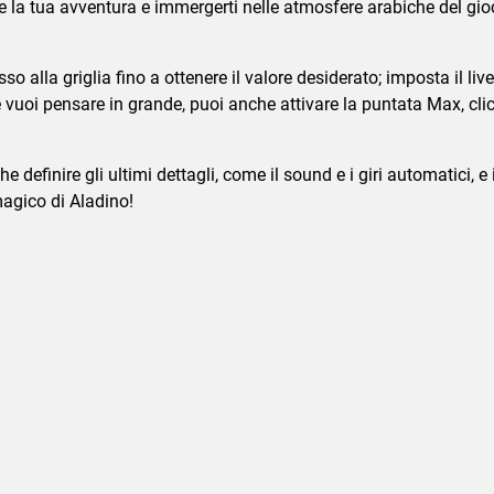
re la tua avventura e immergerti nelle atmosfere arabiche del gioc
basso alla griglia fino a ottenere il valore desiderato; imposta il liv
se vuoi pensare in grande, puoi anche attivare la puntata Max, cli
 definire gli ultimi dettagli, come il sound e i giri automatici, e in
agico di Aladino!