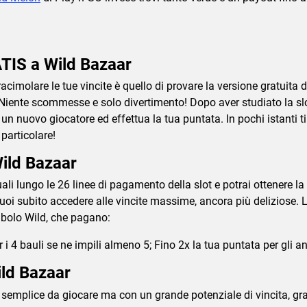
TIS a Wild Bazaar
racimolare le tue vincite è quello di provare la versione gratuita 
ente scommesse e solo divertimento! Dopo aver studiato la slot 
ei un nuovo giocatore ed effettua la tua puntata. In pochi istanti t
particolare!
ild Bazaar
li lungo le 26 linee di pagamento della slot e potrai ottenere la t
uoi subito accedere alle vincite massime, ancora più deliziose. 
imbolo Wild, che pagano:
 i 4 bauli se ne impili almeno 5; Fino 2x la tua puntata per gli a
ld Bazaar
 semplice da giocare ma con un grande potenziale di vincita, gra