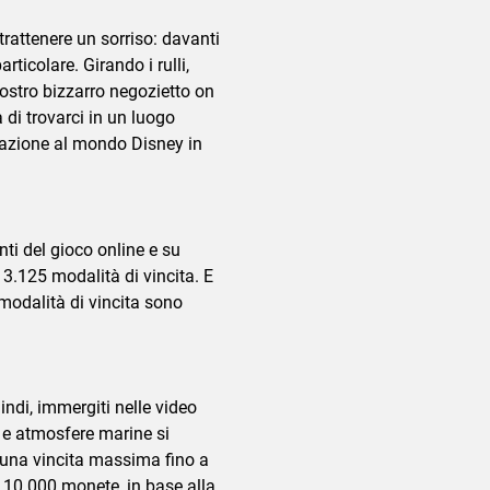
trattenere un sorriso: davanti
rticolare. Girando i rulli,
nostro bizzarro negozietto on
 di trovarci in un luogo
irazione al mondo Disney in
nti del gioco online e su
 3.125 modalità di vincita. E
 modalità di vincita sono
indi, immergiti nelle video
a e atmosfere marine si
una vincita massima fino a
a 10.000 monete, in base alla