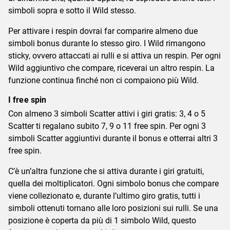
simboli sopra e sotto il Wild stesso.
Per attivare i respin dovrai far comparire almeno due
simboli bonus durante lo stesso giro. I Wild rimangono
sticky, ovvero attaccati ai rulli e si attiva un respin. Per ogni
Wild aggiuntivo che compare, riceverai un altro respin. La
funzione continua finché non ci compaiono più Wild.
I free spin
Con almeno 3 simboli Scatter attivi i giri gratis: 3, 4 o 5
Scatter ti regalano subito 7, 9 o 11 free spin. Per ogni 3
simboli Scatter aggiuntivi durante il bonus e otterrai altri 3
free spin.
C’è un’altra funzione che si attiva durante i giri gratuiti,
quella dei moltiplicatori. Ogni simbolo bonus che compare
viene collezionato e, durante l’ultimo giro gratis, tutti i
simboli ottenuti tornano alle loro posizioni sui rulli. Se una
posizione è coperta da più di 1 simbolo Wild, questo