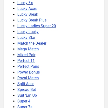
Lucky 8's
Lucky Aces
Lucky Break
Lucky Break Plus
Lucky Ladies Super 20
Lucky Lucky
Lucky Star
Match the Dealer
Mega Match
Mixed Pair
Perfect 11
Perfect Pairs
Power Bonus
Royal Match
Split Aces
Spread Bet
Suit 'Em Up
Super 4
Super 7s