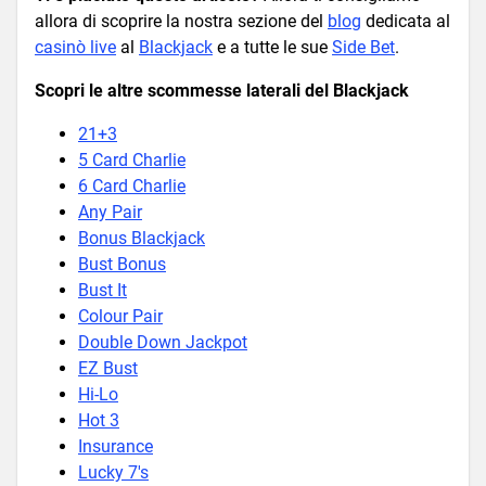
allora di scoprire la nostra sezione del
blog
dedicata al
casinò live
al
Blackjack
e a tutte le sue
Side Bet
.
Scopri le altre scommesse laterali del Blackjack
21+3
5 Card Charlie
6 Card Charlie
Any Pair
Bonus Blackjack
Bust Bonus
Bust It
Colour Pair
Double Down Jackpot
EZ Bust
Hi-Lo
Hot 3
Insurance
Lucky 7's