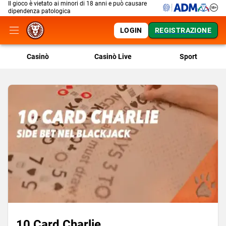
Il gioco è vietato ai minori di 18 anni e può causare
dipendenza patologica
LOGIN
REGISTRAZIONE
Casinò
Casinò Live
Sport
10 Card Charlie