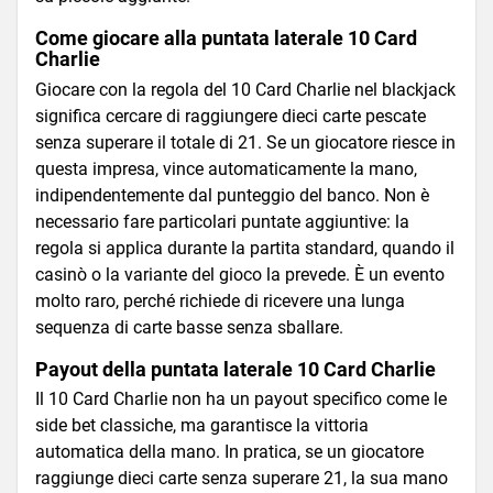
Come giocare alla puntata laterale 10 Card
Charlie
Giocare con la regola del 10 Card Charlie nel blackjack
significa cercare di raggiungere dieci carte pescate
senza superare il totale di 21. Se un giocatore riesce in
questa impresa, vince automaticamente la mano,
indipendentemente dal punteggio del banco. Non è
necessario fare particolari puntate aggiuntive: la
regola si applica durante la partita standard, quando il
casinò o la variante del gioco la prevede. È un evento
molto raro, perché richiede di ricevere una lunga
sequenza di carte basse senza sballare.
Payout della puntata laterale 10 Card Charlie
Il 10 Card Charlie non ha un payout specifico come le
side bet classiche, ma garantisce la vittoria
automatica della mano. In pratica, se un giocatore
raggiunge dieci carte senza superare 21, la sua mano