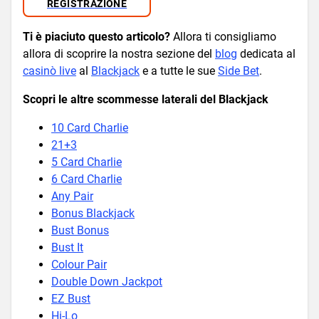
REGISTRAZIONE
Ti è piaciuto questo articolo?
Allora ti consigliamo
allora di scoprire la nostra sezione del
blog
dedicata al
casinò live
al
Blackjack
e a tutte le sue
Side Bet
.
Scopri le altre scommesse laterali del Blackjack
10 Card Charlie
21+3
5 Card Charlie
6 Card Charlie
Any Pair
Bonus Blackjack
Bust Bonus
Bust It
Colour Pair
Double Down Jackpot
EZ Bust
Hi-Lo