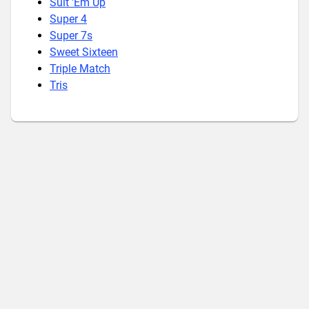
Suit 'Em Up
Super 4
Super 7s
Sweet Sixteen
Triple Match
Tris