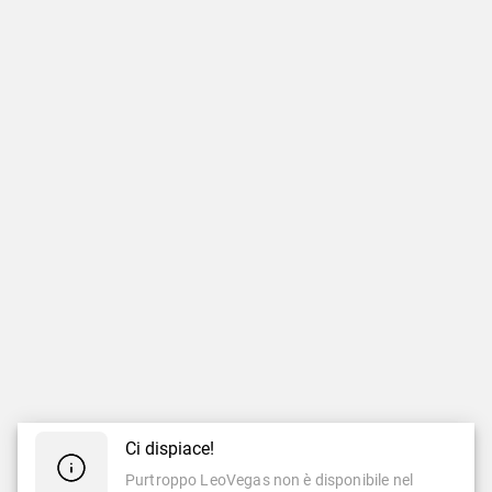
Ci dispiace!
Purtroppo LeoVegas non è disponibile nel