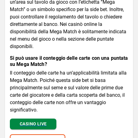
un’area sul tavolo da gioco con l’etichetta “Mega
Match” o un simbolo specifico per la side bet. Inoltre,
puoi controllare il regolamento del tavolo o chiedere
direttamente al banco. Nei casinò online la
disponibilità della Mega Match è solitamente indicata
nel menu del gioco o nella sezione delle puntate
disponibili.
Si può usare il conteggio delle carte con una puntata
su Mega Match?
Il conteggio delle carte ha un’applicabilità limitata alla
Mega Match. Poiché questa side bet si basa
principalmente sul seme e sul valore delle prime due
carte del giocatore e della carta scoperta del banco, il
conteggio delle carte non offre un vantaggio
significativo.
CASINO LIVE