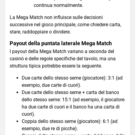
continua normalmente.
La Mega Match non influisce sulle decisioni
successive nel gioco principale, come chiedere carta,
stare, raddoppiare o dividere.
Payout della puntata laterale Mega Match
I payout della Mega Match variano a seconda del
casinò e delle regole specifiche del tavolo, ma una
struttura tipica potrebbe essere la seguente.
Due carte dello stesso seme (giocatore): 3:1 (ad
esempio, due carte di cuori).
Due carte dello stesso seme + carta del banco
dello stesso seme: 15:1 (ad esempio, il giocatore
ha due carte di cuori e il banco ha una carta di
cuori).
Coppia dello stesso seme (giocatore): 6:1 (ad
esempio, due re di picche).