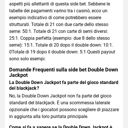
aspetti più allettanti di questa side bet. Sebbene le
tabelle dei pagamenti varino tra i casinò, ecco un
esempio indicativo di come potrebbero essere
strutturati. Totale di 21 con due carte dello stesso
seme: 50:1. Totale di 21 con carte di semi diversi:
25:1. Coppia perfetta (esempio: due 8 dello stesso
seme): 15:1. Totale di 20 dopo il double down: 10:1.
0Totale di 19 dopo il double down: 5:1 Questi payout
sono solo esempi.
Domande Frequenti sulla side bet Double Down
Jackpot
La Double Down Jackpot fa parte del gioco standard
del blackjack?
No, la Double Down Jackpot non fa parte del gioco
standard del blackjack. È una scommessa laterale
opzionale che i giocatori possono scegliere di piazzare
in aggiunta alla loro puntata principale.
Come si fa a sapere se la Double Down Jackpot è