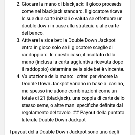
Giocare la mano di blackjack: il gioco proceeds
come nel blackjack standard. Il giocatore riceve
le sue due carte iniziali e valuta se effettuare un
double down in base alla strategia e alle carte
del banco.
Attivare la side bet: la Double Down Jackpot
entra in gioco solo se il giocatore sceglie di
raddoppiare. In questo caso, il risultato della
mano (inclusa la carta aggiuntiva ricevuta dopo
il raddoppio) determina se la side bet è vincente.
Valutazione della mano: i criteri per vincere la
Double Down Jackpot variano in base al casinò,
ma spesso includono combinazioni come un
totale di 21 (blackjack), una coppia di carte dello
stesso seme, o altre mani specifiche definite dal
regolamento del tavolo. ## Payout della puntata
laterale Double Down Jackpot
I payout della Double Down Jackpot sono uno degli