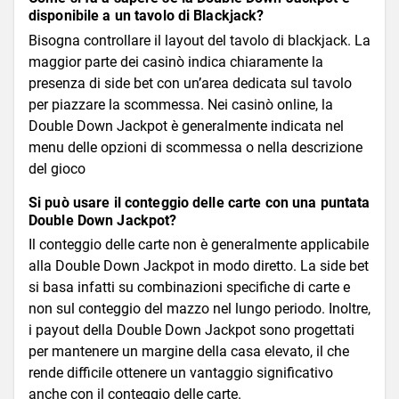
disponibile a un tavolo di Blackjack?
Bisogna controllare il layout del tavolo di blackjack. La
maggior parte dei casinò indica chiaramente la
presenza di side bet con un’area dedicata sul tavolo
per piazzare la scommessa. Nei casinò online, la
Double Down Jackpot è generalmente indicata nel
menu delle opzioni di scommessa o nella descrizione
del gioco
Si può usare il conteggio delle carte con una puntata
Double Down Jackpot?
Il conteggio delle carte non è generalmente applicabile
alla Double Down Jackpot in modo diretto. La side bet
si basa infatti su combinazioni specifiche di carte e
non sul conteggio del mazzo nel lungo periodo. Inoltre,
i payout della Double Down Jackpot sono progettati
per mantenere un margine della casa elevato, il che
rende difficile ottenere un vantaggio significativo
anche con il conteggio delle carte.