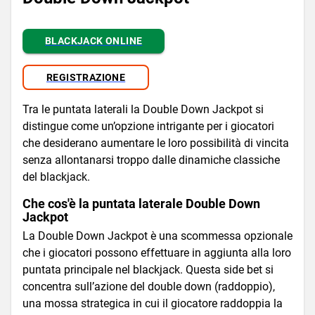
BLACKJACK ONLINE
REGISTRAZIONE
Tra le puntata laterali la Double Down Jackpot si
distingue come un’opzione intrigante per i giocatori
che desiderano aumentare le loro possibilità di vincita
senza allontanarsi troppo dalle dinamiche classiche
del blackjack.
Che cos'è la puntata laterale Double Down
Jackpot
La Double Down Jackpot è una scommessa opzionale
che i giocatori possono effettuare in aggiunta alla loro
puntata principale nel blackjack. Questa side bet si
concentra sull’azione del double down (raddoppio),
una mossa strategica in cui il giocatore raddoppia la