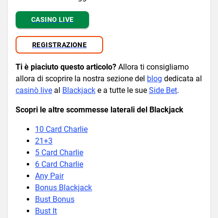
CASINO LIVE
REGISTRAZIONE
Ti è piaciuto questo articolo?
Allora ti consigliamo
allora di scoprire la nostra sezione del
blog
dedicata al
casinò live
al
Blackjack
e a tutte le sue
Side Bet
.
Scopri le altre scommesse laterali del Blackjack
10 Card Charlie
21+3
5 Card Charlie
6 Card Charlie
Any Pair
Bonus Blackjack
Bust Bonus
Bust It