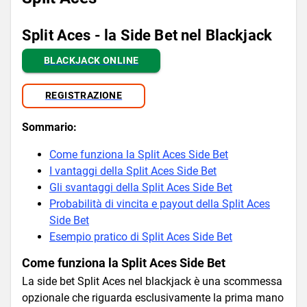
Split Aces - la Side Bet nel Blackjack
BLACKJACK ONLINE
REGISTRAZIONE
Sommario:
Come funziona la Split Aces Side Bet
I vantaggi della Split Aces Side Bet
Gli svantaggi della Split Aces Side Bet
Probabilità di vincita e payout della Split Aces
Side Bet
Esempio pratico di Split Aces Side Bet
Come funziona la Split Aces Side Bet
La side bet Split Aces nel blackjack è una scommessa
opzionale che riguarda esclusivamente la prima mano