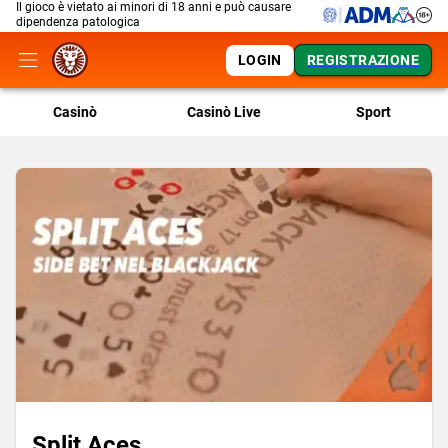
Il gioco è vietato ai minori di 18 anni e può causare
dipendenza patologica
LOGIN
REGISTRAZIONE
Casinò
Casinò Live
Sport
Split Aces