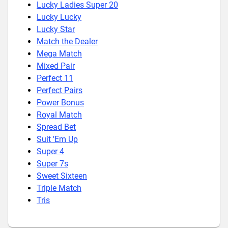
Lucky Ladies Super 20
Lucky Lucky
Lucky Star
Match the Dealer
Mega Match
Mixed Pair
Perfect 11
Perfect Pairs
Power Bonus
Royal Match
Spread Bet
Suit 'Em Up
Super 4
Super 7s
Sweet Sixteen
Triple Match
Tris