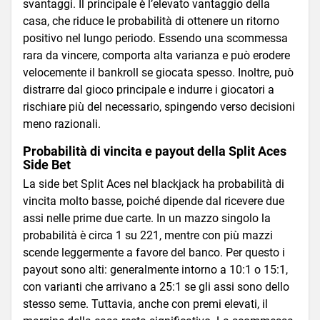
svantaggi. Il principale è l’elevato vantaggio della
casa, che riduce le probabilità di ottenere un ritorno
positivo nel lungo periodo. Essendo una scommessa
rara da vincere, comporta alta varianza e può erodere
velocemente il bankroll se giocata spesso. Inoltre, può
distrarre dal gioco principale e indurre i giocatori a
rischiare più del necessario, spingendo verso decisioni
meno razionali.
Probabilità di vincita e payout della Split Aces
Side Bet
La side bet Split Aces nel blackjack ha probabilità di
vincita molto basse, poiché dipende dal ricevere due
assi nelle prime due carte. In un mazzo singolo la
probabilità è circa 1 su 221, mentre con più mazzi
scende leggermente a favore del banco. Per questo i
payout sono alti: generalmente intorno a 10:1 o 15:1,
con varianti che arrivano a 25:1 se gli assi sono dello
stesso seme. Tuttavia, anche con premi elevati, il