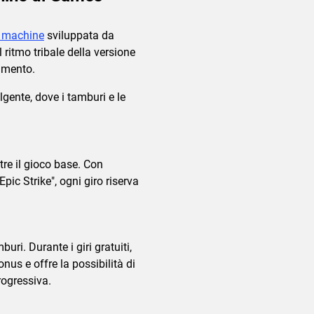
t machine
sviluppata da
ritmo tribale della versione
amento.
lgente, dove i tamburi e le
tre il gioco base. Con
pic Strike", ogni giro riserva
ri. Durante i giri gratuiti,
bonus e offre la possibilità di
rogressiva.