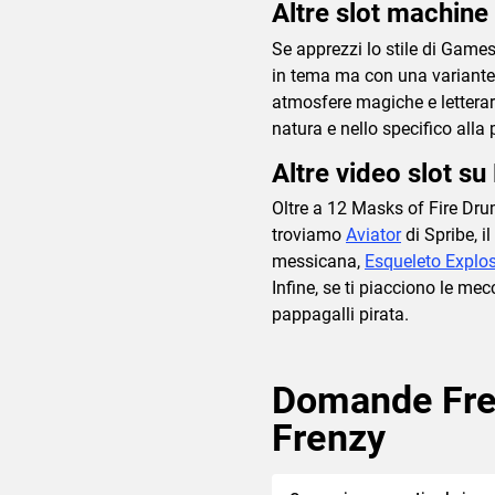
Altre slot machine
Se apprezzi lo stile di Games
in tema ma con una variante 
atmosfere magiche e letterar
natura e nello specifico alla
Altre video slot s
Oltre a 12 Masks of Fire Drum
troviamo
Aviator
di Spribe, i
messicana,
Esqueleto Explos
Infine, se ti piacciono le me
pappagalli pirata.
Domande Freq
Frenzy