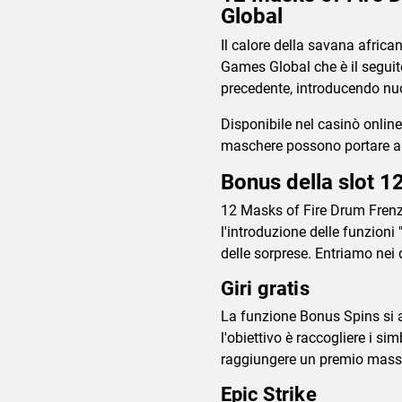
Global
Il calore della savana africa
Games Global che è il seguit
precedente, introducendo nu
Disponibile nel casinò onlin
maschere possono portare a 
Bonus della slot 1
12 Masks of Fire Drum Frenzy
l'introduzione delle funzioni
delle sorprese. Entriamo nei d
Giri gratis
La funzione Bonus Spins si at
l'obiettivo è raccogliere i sim
raggiungere un premio massim
Epic Strike