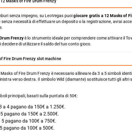
 12 Masks of Fire Drum Frenzy
tamburi senza impegno, su LeoVegas puoi
giocare gratis a 12 Masks of F
e senza necessità di effettuare un deposito o la registrazione, avrai acce
e.
 Drum Frenzy
è lo strumento ideale per comprendere come attivare il To
decidere di utilizzare il saldo del tuo conto gioco.
f Fire Drum Frenzy slot machine
 Masks of Fire Drum Frenzy è necessario allineare da 3 a 5 simboli identic
tra verso destra. Il simbolo Wild (diamante) sostituisce tutti gli altri s
oli principali, basati sulla puntata di 50€:
3 a 4 pagano da 150€ a 1.250€.
 a 5 pagano da 150€ a 2.500€.
a 5 pagano da 100€ a 750€.
a 5 pagano da 100€ a 500€.