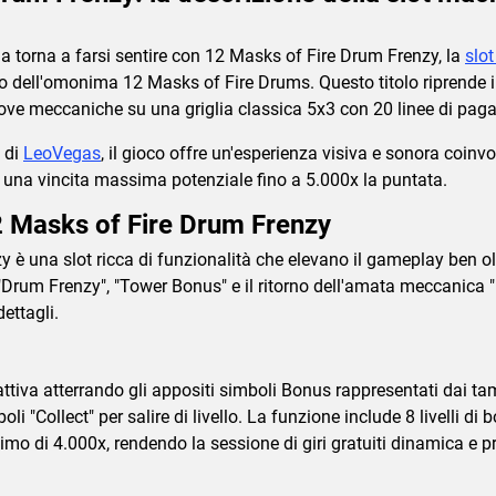
na torna a farsi sentire con 12 Masks of Fire Drum Frenzy, la
slo
o dell'omonima 12 Masks of Fire Drums. Questo titolo riprende il 
ove meccaniche su una griglia classica 5x3 con 20 linee di pag
e di
LeoVegas
, il gioco offre un'esperienza visiva e sonora coinvo
una vincita massima potenziale fino a 5.000x la puntata.
2 Masks of Fire Drum Frenzy
 è una slot ricca di funzionalità che elevano il gameplay ben ol
 "Drum Frenzy", "Tower Bonus" e il ritorno dell'amata meccanica "E
ettagli.
tiva atterrando gli appositi simboli Bonus rappresentati dai tambu
boli "Collect" per salire di livello. La funzione include 8 livelli di 
o di 4.000x, rendendo la sessione di giri gratuiti dinamica e p