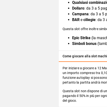
Qualsiasi combinazi
Dollaro
: da 3 a 5 pa
Campana
: da 3 a 5
BAR
e
ciliegie
: da 3
Questa slot offre inoltre simb
Epic Strike
(la masch
Simboli bonus
(tambu
Come giocare alla slot mach
Per iniziare a giocare a 12 M
un importo compreso tra 0,10€ 
funzione autoplay si posson
pertanto la partita andrà mon
Questa slot non dispone di un'
pagando il 50% in più per ogni
del gioco.