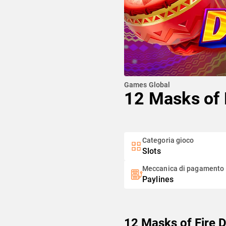
Games Global
12 Masks of 
Categoria gioco
Slots
Meccanica di pagamento
Paylines
12 Masks of Fire D