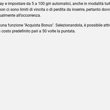
ay e impostare da 5 a 100 giri automatici, anche in modalità turb
non ci sono limiti di vincita o di perdita da inserire, pertanto dov
ualmente all’occorrenza.
he una funzione "Acquista Bonus". Selezionandola, è possibile at
costo predefinito pari a 50 volte la puntata.