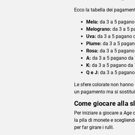
Ecco la tabella dei pagament
Mela:
da 3 a 5 pagano
Melograno:
da 3 a 5 p
Uva:
da 3 a 5 pagano 
Piume:
da 3 a 5 pagan
Rosa:
da 3 a 5 pagano
A:
da 3 a 5 pagano da 
K:
da 3 a 5 pagano da 
Q e J:
da 3 a 5 pagano
Le sfere colorate non hanno 
un pagamento ma si sostituisc
Come giocare alla s
Per iniziare a giocare a Age
la pila di monete e scegliend
per far girare i rulli.