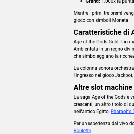
Grand:
1.000x la punta
Mentre i primi tre premi veng
gioco con simboli Moneta.
Caratteristiche di 
Age of the Gods Gold Trio man
Ambientata in un regno divino
che simboleggiano la ricchez
La colonna sonora orchestrale
l'ingresso nel gioco Jackpot
Altre slot machine
La saga Age of the Gods è va
crescenti, un altro titolo di q
nell'antico Egitto,
Pharaoh's 
Per un'esperienza dal vivo dov
Roulette
.