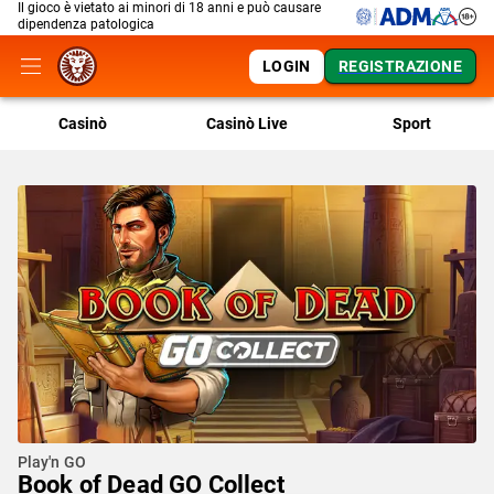
Il gioco è vietato ai minori di 18 anni e può causare
dipendenza patologica
LOGIN
REGISTRAZIONE
Casinò
Casinò Live
Sport
Play'n GO
Book of Dead GO Collect