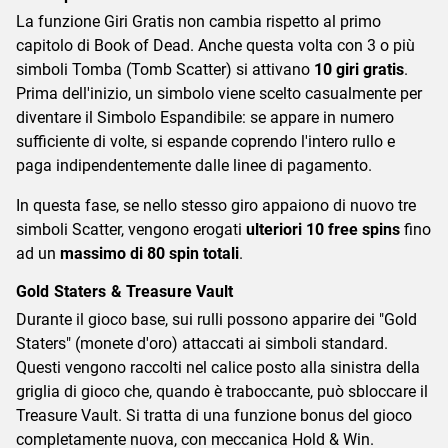
La funzione Giri Gratis non cambia rispetto al primo
capitolo di Book of Dead. Anche questa volta con 3 o più
simboli Tomba (Tomb Scatter) si attivano
10 giri gratis
.
Prima dell'inizio, un simbolo viene scelto casualmente per
diventare il Simbolo Espandibile: se appare in numero
sufficiente di volte, si espande coprendo l'intero rullo e
paga indipendentemente dalle linee di pagamento.
In questa fase, se nello stesso giro appaiono di nuovo tre
simboli Scatter, vengono erogati
ulteriori 10 free spins
fino
ad un
massimo di 80 spin totali
.
Gold Staters & Treasure Vault
Durante il gioco base, sui rulli possono apparire dei "Gold
Staters" (monete d'oro) attaccati ai simboli standard.
Questi vengono raccolti nel calice posto alla sinistra della
griglia di gioco che, quando è traboccante, può sbloccare il
Treasure Vault. Si tratta di una funzione bonus del gioco
completamente nuova, con meccanica Hold & Win.