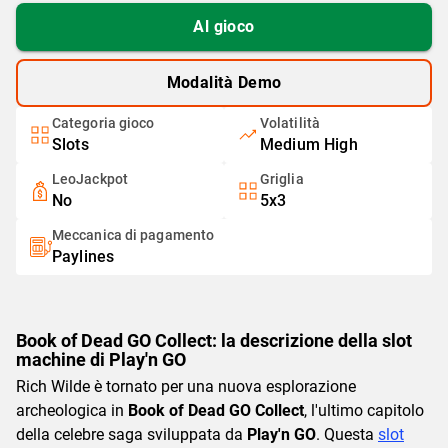
Al gioco
Modalità Demo
Categoria gioco
Volatilità
Slots
Medium High
LeoJackpot
Griglia
No
5x3
Meccanica di pagamento
Paylines
Book of Dead GO Collect: la descrizione della slot
machine di Play'n GO
Rich Wilde è tornato per una nuova esplorazione
archeologica in
Book of Dead GO Collect
, l'ultimo capitolo
della celebre saga sviluppata da
Play'n GO
. Questa
slot