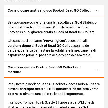
Come giocare gratis al gioco Book of Dead GO Collect
Se vuoi capire come funziona la raccolta dei Gold Staters o
provare il brivido del Treasure Gamble senza rischi, su
LeoVegas puoi
giocare gratis a Book of Dead GO Collect
.
Cliccando sul pulsante "
Prova il gioco
", accederai alla
versione demo di Book of Dead GO Collect
con saldo
virtuale, perfetta per testare la volatilità e le meccaniche di
espansione prima di passare al gioco con denaro reale.
Come vincere con Book of Dead GO Collect slot
machine
Per vincere a Book of Dead GO Collect è necessario
allineare
simboli corrispondenti sui rulli adiacenti, da sinistra verso
destra
su almeno una delle 10 linee di pagamento.
Il simbolo Tomba (Tomb Scatter) funge sia da Wild che da
Scatter ma non ha un payout immediato. Anche i Gold