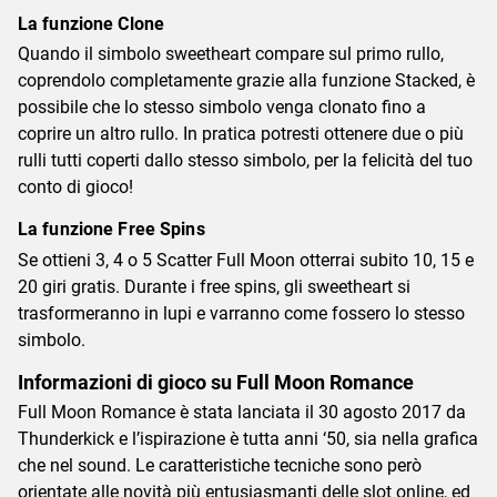
La funzione Clone
Quando il simbolo sweetheart compare sul primo rullo,
coprendolo completamente grazie alla funzione Stacked, è
possibile che lo stesso simbolo venga clonato fino a
coprire un altro rullo. In pratica potresti ottenere due o più
rulli tutti coperti dallo stesso simbolo, per la felicità del tuo
conto di gioco!
La funzione Free Spins
Se ottieni 3, 4 o 5 Scatter Full Moon otterrai subito 10, 15 e
20 giri gratis. Durante i free spins, gli sweetheart si
trasformeranno in lupi e varranno come fossero lo stesso
simbolo.
Informazioni di gioco su Full Moon Romance
Full Moon Romance è stata lanciata il 30 agosto 2017 da
Thunderkick e l’ispirazione è tutta anni ‘50, sia nella grafica
che nel sound. Le caratteristiche tecniche sono però
orientate alle novità più entusiasmanti delle slot online, ed