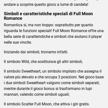
andare a scoprire questo gioco a lume di candela!
Simboli e caratteristiche speciali di Full Moon
Romance
Romantica sì, ma non troppo: soprattutto per quanto
riguarda le funzioni speciali! Full Moon Romance offre una
bella serie di caratteristiche e simboli che aiutano il player
nelle sue vincite.
Iniziando dai simboli, troviamo infatti.
Il simbolo Wild, che sostituisce gli altri simboli,
Il simbolo Sweetheart, un simbolo impilato che assegna il
valore più elevato e che occupa 3 posizioni. Nel gioco base
i due simboli Sweetheart valgono come simboli separati,
mentre durante il gioco bonus si trasformano in lupi
mannari, valendo come simboli uguali;
Il simbolo Scatter Full Moon, che attiva i giri gratis.