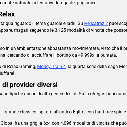
rente naturale ai tentativi di fuga dei prigionieri.
 Relax
a qua riguardo il tema guardie e ladri. Su
Hellcatraz 2
puoi scopr
cappare, magari seguendo le 3.125 modalità di vincita che posso
mo in un'ambientazione abbastanza movimentata, visto che il bul
na, cercando di acciuffare il bottino da 49.999x la puntata.
co di Relax Gaming,
Money Train 4
, la quarta serie della saga Mon
iuffare!
 di provider diversi
no tipiche anche di altri generi di slot. Su LeoVegas puoi aument
 il grande classico ispirato all’antico Egitto, con tanti free spin
lobal ha una griglia 6x4 con 4,096 modalità di vincita che può f