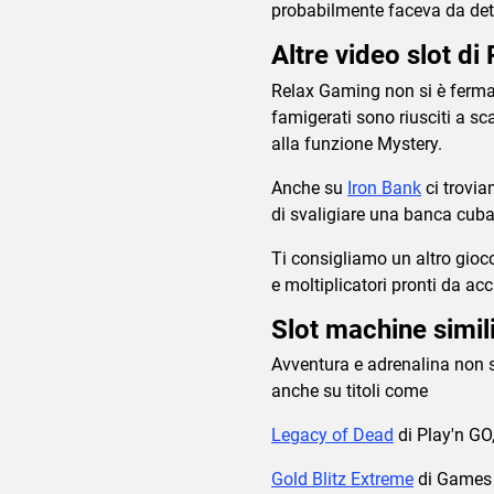
probabilmente faceva da deter
Altre video slot di
Relax Gaming non si è fermat
famigerati sono riusciti a s
alla funzione Mystery.
Anche su
Iron Bank
ci trovia
di svaligiare una banca cuba
Ti consigliamo un altro gio
e moltiplicatori pronti da acc
Slot machine simili
Avventura e adrenalina non so
anche su titoli come
Legacy of Dead
di Play'n GO,
Gold Blitz Extreme
di Games G