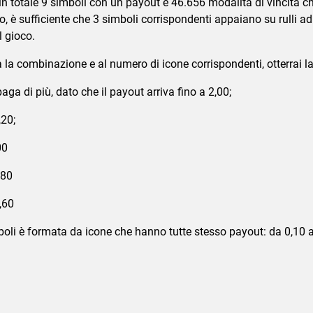
 in totale 9 simboli con un payout e 46.656 modalità di vincita 
o, è sufficiente che 3 simboli corrispondenti appaiano su rulli ad
l gioco.
la combinazione e al numero di icone corrispondenti, otterrai la 
paga di più, dato che il payout arriva fino a 2,00;
,20;
00
,80
,60
oli è formata da icone che hanno tutte stesso payout: da 0,10 a