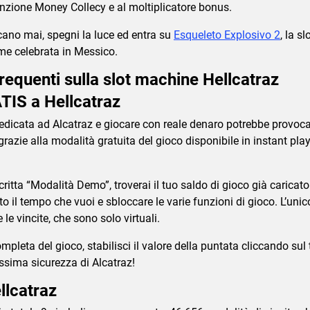
unzione Money Collecy e al moltiplicatore bonus.
ncano mai, spegni la luce ed entra su
Esqueleto Explosivo 2
, la s
ome celebrata in Messico.
quenti sulla slot machine Hellcatraz
IS a Hellcatraz
 dedicata ad Alcatraz e giocare con reale denaro potrebbe provoc
razie alla modalità gratuita del gioco disponibile in instant play
itta “Modalità Demo”, troverai il tuo saldo di gioco già caricato c
tutto il tempo che vuoi e sbloccare le varie funzioni di gioco. L’uni
 le vincite, che sono solo virtuali.
pleta del gioco, stabilisci il valore della puntata cliccando sul 
ssima sicurezza di Alcatraz!
llcatraz