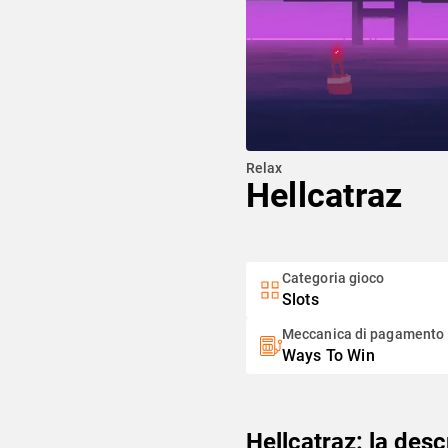
Relax
Hellcatraz
Categoria gioco
Slots
Meccanica di pagamento
Ways To Win
Hellcatraz: la desc