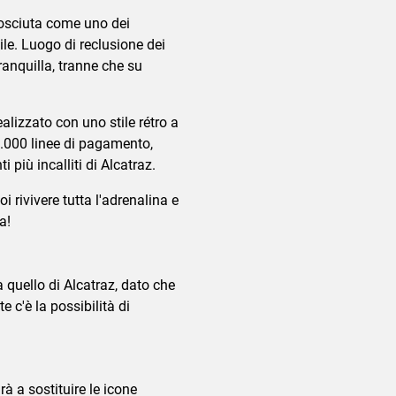
nosciuta come uno dei
ile. Luogo di reclusione dei
anquilla, tranne che su
ealizzato con uno stile rétro a
0.000 linee di pagamento,
 più incalliti di Alcatraz.
i rivivere tutta l'adrenalina e
a!
 quello di Alcatraz, dato che
 c'è la possibilità di
 a sostituire le icone