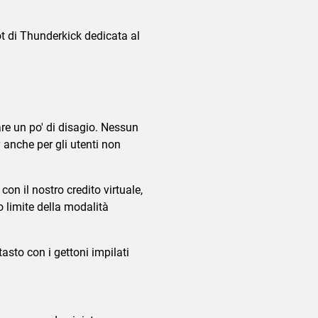
lot di Thunderkick dedicata al
are un po' di disagio. Nessun
 anche per gli utenti non
on il nostro credito virtuale,
co limite della modalità
tasto con i gettoni impilati