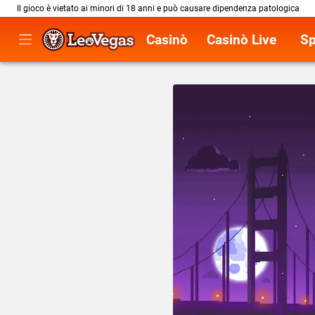
Il gioco è vietato ai minori di 18 anni e può causare dipendenza patologica
Casinò
Casinò Live
Sp