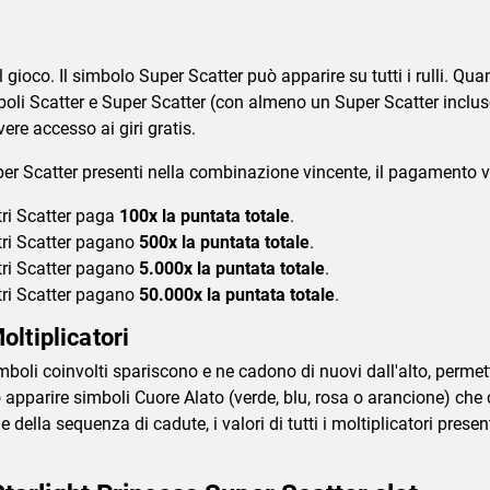
 gioco. Il simbolo Super Scatter può apparire su tutti i rulli. Qua
oli Scatter e Super Scatter (con almeno un Super Scatter inclu
re accesso ai giri gratis.
r Scatter presenti nella combinazione vincente, il pagamento v
tri Scatter paga
100x la puntata totale
.
tri Scatter pagano
500x la puntata totale
.
tri Scatter pagano
5.000x la puntata totale
.
tri Scatter pagano
50.000x la puntata totale
.
ltiplicatori
mboli coinvolti spariscono e ne cadono di nuovi dall'alto, perme
sono apparire simboli Cuore Alato (verde, blu, rosa o arancione) c
ine della sequenza di cadute, i valori di tutti i moltiplicatori pre