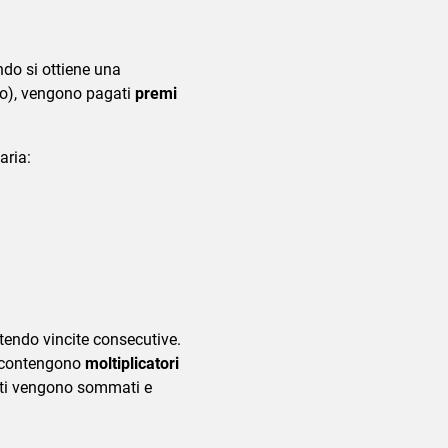
ndo si ottiene una
so), vengono pagati
premi
aria:
ttendo vincite consecutive.
he contengono
moltiplicatori
senti vengono sommati e