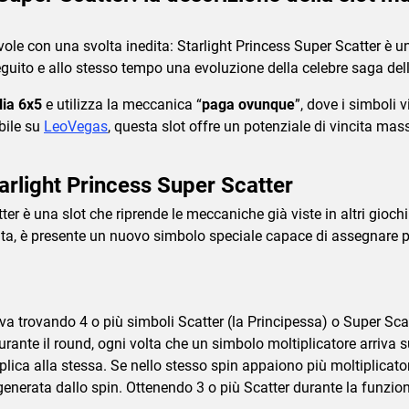
uvole con una svolta inedita: Starlight Princess Super Scatter è 
eguito e allo stesso tempo una evoluzione della celebre saga del
lia 6x5
e utilizza la meccanica “
paga ovunque
”, dove i simboli
bile su
LeoVegas
, questa slot offre un potenziale di vincita mas
tarlight Princess Super Scatter
ter è una slot che riprende le meccaniche già viste in altri gioch
ta, è presente un nuovo simbolo speciale capace di assegnare p
tiva trovando 4 o più simboli Scatter (la Principessa) o Super Scat
urante il round, ogni volta che un simbolo moltiplicatore arriva su
applica alla stessa. Se nello stesso spin appaiono più moltiplicato
a generata dallo spin. Ottenendo 3 o più Scatter durante la funzio