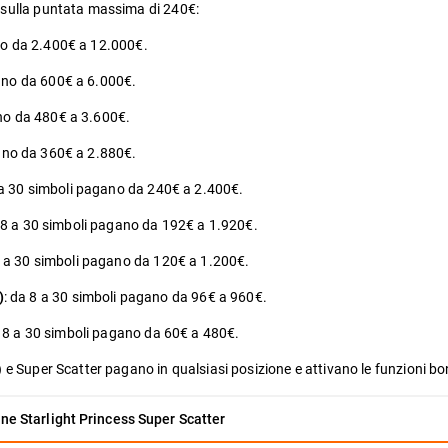
i sulla puntata massima di 240€:
ano da 2.400€ a 12.000€.
agano da 600€ a 6.000€.
gano da 480€ a 3.600€.
agano da 360€ a 2.880€.
8 a 30 simboli pagano da 240€ a 2.400€.
a 8 a 30 simboli pagano da 192€ a 1.920€.
8 a 30 simboli pagano da 120€ a 1.200€.
)
: da 8 a 30 simboli pagano da 96€ a 960€.
a 8 a 30 simboli pagano da 60€ a 480€.
) e Super Scatter pagano in qualsiasi posizione e attivano le funzioni b
ne Starlight Princess Super Scatter