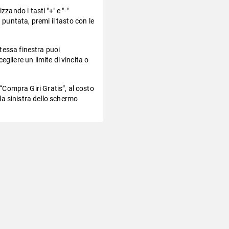
zzando i tasti "+" e "-"
 puntata, premi il tasto con le
stessa finestra puoi
egliere un limite di vincita o
“Compra Giri Gratis”, al costo
la sinistra dello schermo