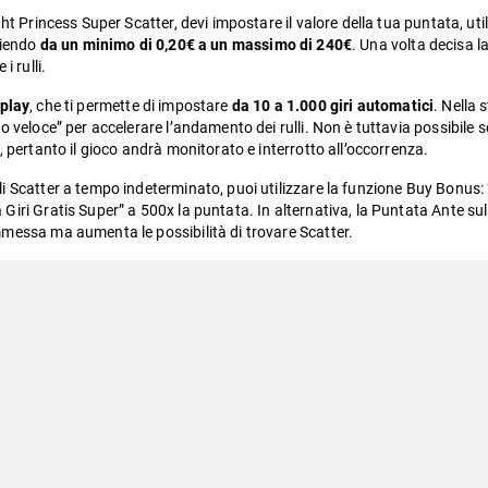
ght Princess Super Scatter, devi impostare il valore della tua puntata, utili
gliendo
da un minimo di 0,20€ a un massimo di 240€
. Una volta decisa la
i rulli.
play
, che ti permette di impostare
da 10 a 1.000 giri automatici
. Nella 
o veloce” per accelerare l’andamento dei rulli. Non è tuttavia possibile sc
y, pertanto il gioco andrà monitorato e interrotto all’occorrenza.
i Scatter a tempo indeterminato, puoi utilizzare la funzione Buy Bonus: 
Giri Gratis Super” a 500x la puntata. In alternativa, la Puntata Ante sul
mmessa ma aumenta le possibilità di trovare Scatter.