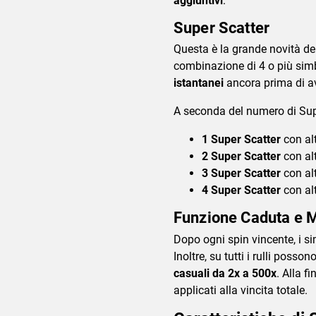
aggiuntivi
.
Super Scatter
Questa è la grande novità del
combinazione di 4 o più simb
istantanei
ancora prima di ave
A seconda del numero di Supe
1 Super Scatter
con al
2 Super Scatter
con al
3 Super Scatter
con al
4 Super Scatter
con al
Funzione Caduta e Mo
Dopo ogni spin vincente, i si
Inoltre, su tutti i rulli pos
casuali da 2x a 500x
. Alla f
applicati alla vincita totale.