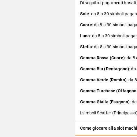
Di seguito i pagamenti basat
Sole
: da 8 a 30 simboli pag
Cuore
: da 8 a 30 simboli p
Luna
: da 8 a 30 simboli pa
Stella
: da 8 a 30 simboli p
Gemma Rossa (Cuore)
: da 
Gemma Blu (Pentagono)
: d
Gemma Verde (Rombo)
: da 
Gemma Turchese (Ottagono
Gemma Gialla (Esagono)
: d
I simboli Scatter (Principessa
Come giocare alla slot machi