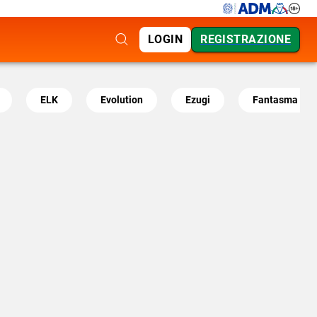
LOGIN
REGISTRAZIONE
ELK
Evolution
Ezugi
Fantasma