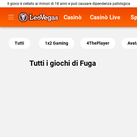
Il gioco è vietato ai minori di 18 anni e può causare dipendenza patologica
Casinò
Casinò Live
Sp
Tutti
1x2 Gaming
4ThePlayer
Avat
Tutti i giochi di Fuga