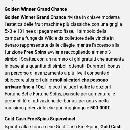
Golden Winner Grand Chance
Golden Winner Grand Chance
rivisita in chiave moderna
l'estetica delle fruit machine più classiche, con una griglia
5x3 e 10 linee di pagamento fisse. Il simbolo della
campana funge da Wild e da collettore delle vincite in
denaro rappresentate dalle ciliegie, mentre l'accesso alla
funzione
Free Spins
avviene raccogliendo almeno 3
simboli Scatter, con un numero di giri gratuiti che aumenta
in base alla quantità di simboli ottenuti. Durante il bonus,
un percorso di avanzamento a più livelli consente di
sbloccare ulteriori giri e
moltiplicatori che possono
arrivare fino a 10x
. Il gioco include inoltre le opzioni
Fortune Bet e Fortune Spins, pensate per aumentare le
probabilità di attivazione dei bonus, per una vincita
massima potenziale che può raggiungere
500.000€
.
Gold Cash FreeSpins Superwheel
Ispirata alla storica serie Gold Cash FreeSpins,
Gold Cash