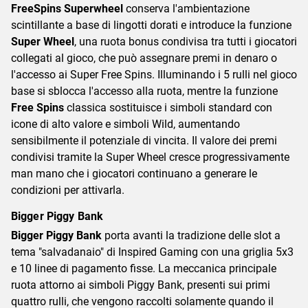
FreeSpins Superwheel
conserva l'ambientazione
scintillante a base di lingotti dorati e introduce la funzione
Super Wheel
, una ruota bonus condivisa tra tutti i giocatori
collegati al gioco, che può assegnare premi in denaro o
l'accesso ai Super Free Spins. Illuminando i 5 rulli nel gioco
base si sblocca l'accesso alla ruota, mentre la funzione
Free Spins
classica sostituisce i simboli standard con
icone di alto valore e simboli Wild, aumentando
sensibilmente il potenziale di vincita. Il valore dei premi
condivisi tramite la Super Wheel cresce progressivamente
man mano che i giocatori continuano a generare le
condizioni per attivarla.
Bigger Piggy Bank
Bigger Piggy Bank
porta avanti la tradizione delle slot a
tema "salvadanaio" di Inspired Gaming con una griglia 5x3
e 10 linee di pagamento fisse. La meccanica principale
ruota attorno ai simboli Piggy Bank, presenti sui primi
quattro rulli, che vengono raccolti solamente quando il