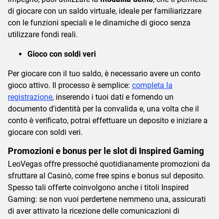
di giocare con un saldo virtuale, ideale per familiarizzare
con le funzioni speciali e le dinamiche di gioco senza
utilizzare fondi reali.
Gioco con soldi veri
Per giocare con il tuo saldo, è necessario avere un conto
gioco attivo. Il processo è semplice:
completa la
registrazione
, inserendo i tuoi dati e fornendo un
documento d'identità per la convalida e, una volta che il
conto è verificato, potrai effettuare un deposito e iniziare a
giocare con soldi veri.
Promozioni e bonus per le slot di Inspired Gaming
LeoVegas offre pressoché quotidianamente promozioni da
sfruttare al Casinò, come free spins e bonus sul deposito.
Spesso tali offerte coinvolgono anche i titoli Inspired
Gaming: se non vuoi perdertene nemmeno una, assicurati
di aver attivato la ricezione delle comunicazioni di