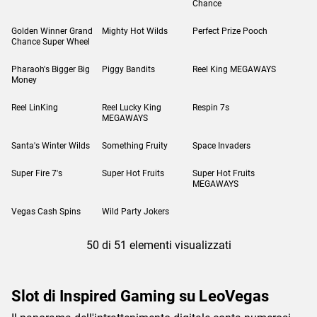
Chance
Golden Winner Grand
Mighty Hot Wilds
Perfect Prize Pooch
Chance Super Wheel
Pharaoh's Bigger Big
Piggy Bandits
Reel King MEGAWAYS
Money
Reel LinKing
Reel Lucky King
Respin 7s
MEGAWAYS
Santa's Winter Wilds
Something Fruity
Space Invaders
Super Fire 7's
Super Hot Fruits
Super Hot Fruits
MEGAWAYS
Vegas Cash Spins
Wild Party Jokers
50 di 51 elementi visualizzati
Carica altro
Slot di Inspired Gaming su LeoVegas