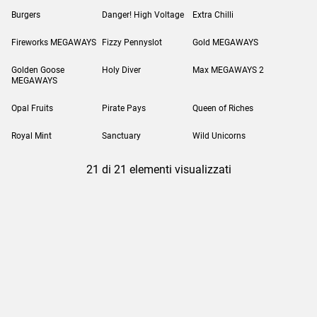
Burgers
Danger! High Voltage
Extra Chilli
Fireworks MEGAWAYS
Fizzy Pennyslot
Gold MEGAWAYS
Golden Goose
Holy Diver
Max MEGAWAYS 2
MEGAWAYS
Opal Fruits
Pirate Pays
Queen of Riches
Royal Mint
Sanctuary
Wild Unicorns
21 di 21 elementi visualizzati