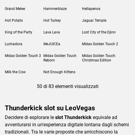
Grand Melee
Hammerblaze
Hellapenos
Hot Potato
Hot Turkey
Jaguar Temple
King of the Party
Lava Lava
Lost City of the Djinn
Luchadora
MeJUICEa
Midas Golden Touch 2
Midas Golden Touch 3
Midas Golden Touch
Midas Golden Touch:
Reborn
Christmas Edition
Milk the Cow
Not Enough Kittens
50 di 83 elementi visualizzati
Carica altro
Thunderkick slot su LeoVegas
Decidere di esplorare le
slot Thunderkick
equivale ad
avventurarsi in un'esperienza digitale lontana dagli schemi
tradizionali. Tra le varie proposte che arricchiscono la