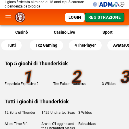
Il gioco è vietato ai minori di 18 anni e può causare
dipendenza patologica
LOGIN
REGISTRAZIONE
Casinò
Casinò Live
Sport
Tutti
1x2 Gaming
4ThePlayer
AvatarU
Top 5 giochi di Thunderkick
1
2
Esqueleto Explosivo 2
The Falcon Huntress
3 Wildos
Tutti i giochi di Thunderkick
12 Bolts of Thunder
1429 Uncharted Seas
3 Wildos
Alice: Time Rift
Archie O'Loggins and
Babushkas
the Enchanted Masks