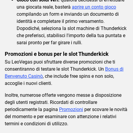
una giocata reale, basterà
aprire un conto gioco
compilando un form e inviando un documento di
identità e completare il primo versamento.
Dopodiché, seleziona la slot machine di Thunderkick
che preferisci, stabilisci l'importo della tua puntata e
sarai pronto per far girare i rulli.
Promozioni e bonus per le slot Thunderkick
Su LeoVegas puoi sfruttare diverse promozioni che ti
consentiranno di testare le slot Thunderkick. Un
Bonus di
Benvenuto Casinò
, che include free spins e non solo,
accoglie i nuovi clienti.
Inoltre, numerose offerte vengono messe a disposizione
degli utenti registrati. Ricordati di controllare
periodicamente la pagina
Promozioni
per scovare le novità
del momento e per esaminare con attenzione i relativi
termini e condizioni di utilizzo.