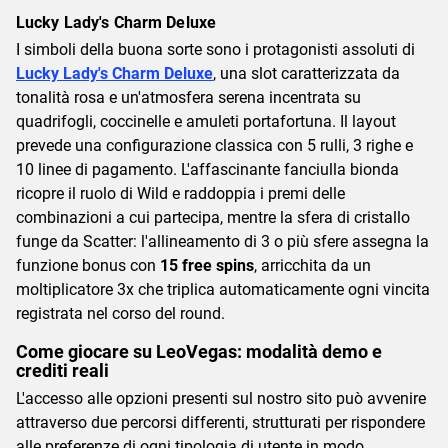
Lucky Lady's Charm Deluxe
I simboli della buona sorte sono i protagonisti assoluti di
Lucky Lady's Charm Deluxe
, una slot caratterizzata da
tonalità rosa e un'atmosfera serena incentrata su
quadrifogli, coccinelle e amuleti portafortuna. Il layout
prevede una configurazione classica con 5 rulli, 3 righe e
10 linee di pagamento. L'affascinante fanciulla bionda
ricopre il ruolo di Wild e raddoppia i premi delle
combinazioni a cui partecipa, mentre la sfera di cristallo
funge da Scatter: l'allineamento di 3 o più sfere assegna la
funzione bonus con
15 free spins
, arricchita da un
moltiplicatore 3x che triplica automaticamente ogni vincita
registrata nel corso del round.
Come giocare su LeoVegas: modalità demo e
crediti reali
L'accesso alle opzioni presenti sul nostro sito può avvenire
attraverso due percorsi differenti, strutturati per rispondere
alle preferenze di ogni tipologia di utente in modo