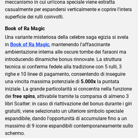
meccanismo in cui un'icona speciale viene estratta
casualmente per espandersi verticalmente e coprire l'intera
superficie dei rulli coinvolti.
Book of Ra Magic
Una variante misteriosa della celebre saga egizia si svela
in
Book of Ra Magic
, mantenendo l'affascinante
ambientazione interna alle oscure tombe dei faraoni ma
introducendo dinamiche bonus rinnovate. La struttura
tecnica si conferma fedele alla tradizione con 5 rulli, 3
righe e 10 linee di pagamento, consentendo di inseguire
una vincita massima potenziale di
5.000x
la puntata
iniziale. La grande particolarità si concentra nella funzione
dei
free spins
, attivabile tramite la comparsa di almeno 3
libri Scatter: in caso di riattivazione del bonus durante i giri
gratuiti, viene selezionato un ulteriore simbolo speciale
espandibile, dando l'opportunità di accumulare fino a un
massimo di 9 icone espandibili contemporaneamente sullo
schermo.