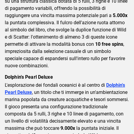
su una struttura classica dotata di 5 rulli, 3 righe e 10 linee
di pagamento variabili, offrendo la possibilità di
raggiungere una vincita massima potenziale pari a
5.000x
la puntata complessiva. Il fulcro dell'azione ruota attorno
al simbolo del libro, che svolge la duplice funzione di Wild
e di Scatter: l'ottenimento di almeno 3 di queste icone
permette di attivare la modalità bonus con
10 free spins
,
impreziosita dalla selezione casuale di un simbolo
speciale capace di espandersi sull'intero rullo per favorire
nuove combinazioni.
Dolphin's Pearl Deluxe
L'esplorazione dei fondali oceanici è al centro di
Dolphin's
Pearl Deluxe
, un titolo che ti immerge in un'ambientazione
marina popolata da creature acquatiche e tesori sommersi.
Il gioco presenta una configurazione tradizionale
composta da 5 rulli, 3 righe e 10 linee di pagamento, con
un livello di volatilità decisamente elevato e una vincita
massima che può toccare
9.000x
la puntata iniziale. Il