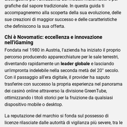
grafiche dal sapore tradizionale. In questa guida ti
accompagneremo alla scoperta della sua evoluzione, delle
sue creazioni di maggior successo e delle caratteristiche
che definiscono la sua offerta.
Chi è Novomatic: eccellenza e innovazione
nell'iGaming
Fondata nel 1980 in Austria, l'azienda ha iniziato il proprio
percorso producendo apparecchiature per le sale terrestri,
diventando rapidamente un
leader globale
e lasciando
un'impronta indelebile nella seconda metà del 20° secolo.
Con il passaggio all'era digitale, il provider ha saputo
trasferire con successo la propria esperienza nel panorama
dei casinò online attraverso la divisione GreenTube,
ottimizzando i titoli storici per la fruizione da qualsiasi
dispositivo mobile o desktop.
La reputazione del marchio si fonda sul possesso di
licenze rilasciate dalle autorità di vigilanza più severe, tra le