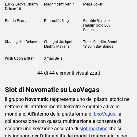
Lucky Lady's Charm
Magnificent Merlin
Mega Joker
Deluxe 10
Panda Pearls
Pharaoh's Ring
Rumble Riches –
Haulin’ Gold Buy
Bonus
Sizzling Hot Deluxe
Starlight Jackpots
Three Bandits: Shoot
Mighty Mayans
’n’ Spin Buy Bonus
Wish Upon a Star
Xmas Bells
44 di 44 elementi visualizzati
Slot di Novomatic su LeoVegas
Il gruppo
Novomatic
rappresenta uno dei pilastri storici nel
settore dell'intrattenimento terrestre e digitale a livello
mondiale. All'interno della piattaforma di
LeoVegas
, la
collaborazione con questa multinazionale consente di
scoprire una selezione accurata di
slot machine
che si
distinguono per l'affidabilità dei modelli matematici e per