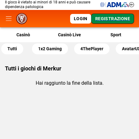
Il gioco è vietato ai minori di 18 anni e può causare
dipendenza patologica
LOGIN
REGISTRAZIONE
Casinò
Casinò Live
Sport
Tutti
1x2 Gaming
4ThePlayer
AvatarU
Tutti i giochi di Merkur
Hai raggiunto la fine della lista.